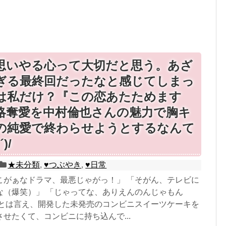
思いやる心って大切だと思う。あざ
ぎる最終回だったなと感じてしまっ
は私だけ？『この恋あたためます
略奪愛を中村倫也さんの魅力で胸キ
の純愛で終わらせようとするなんて
∧´)/
★未分類
,
♥つぶやき
,
♥日常
こがぁなドラマ、最悪じゃがっ！」 「そがん、テレビに
な（爆笑）」 「じゃってな、ありえんのんじゃもん
定とは言え、開発した未発売のコンビニスイーツケーキを
せたくて、コンビニに持ち込んで...