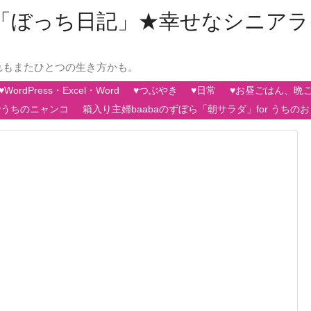
aの「ぼっち日記」★幸せなシニア
れもまたひとつの生き方かも。
♥WordPress・Excel・Word
♥つぶやき
♥日常
♥お昼ごはん、晩
♥うちのニャンコ
箱入り主婦baabaのずぼら「朝サラダ」for うちの