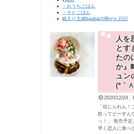
・おうちごはん
・そとごはん
箱入り主婦baabaの肺がん日記
人を
とす
たの
か』
ュン
(*｀
2020/12/24
「信じられん！
怒ってどーすん
っ！」 発売予
早く恋人に食べさ