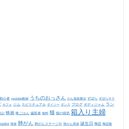
うちのおっさん
ss初心者
ずぼら
youtube動画
がん免疫療法
ずぼらサラ
ラン
ズ
ジム
ブログ
スピリチュアル
ボディジャム
カフェ
ダイソー
ダンス
箱入り主婦
猫
映画
晩ごはん
歯医者
猫の病気
日記
無料
肺がん
誕生日
aaba
肺がんステージⅣ
陶芸
簡単
肺がん再発
陶芸教