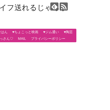
ライフ送れるじゃろか
ごはん
♥ちょこっと映画
♥ジム通い
♥陶芸
おっさん♡
MAIL
プライバシーポリシー