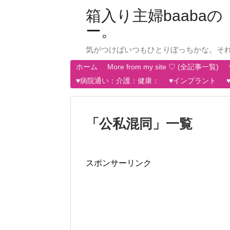
箱入り主婦baab
ー。
気がつけばいつもひとりぼっちかな。そ
ホーム
More from my site ♡ (全記事一覧)
♥病院通い：介護：健康：
♥インプラント
「
公私混同
」
一覧
スポンサーリンク