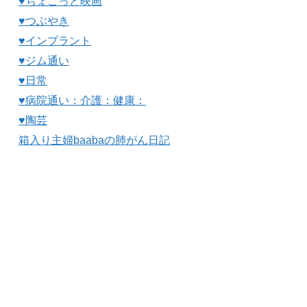
♥ちょこっと映画
♥つぶやき
♥インプラント
♥ジム通い
♥日常
♥病院通い：介護：健康：
♥陶芸
箱入り主婦baabaの肺がん日記