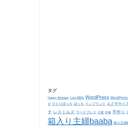
タグ
WordPress
Les Mills
WordPre
Happy Birthday
エクササイ
ひとりぼっち
ぼっち
インプラント
ダ
チ
レスミルズ
手作り
ワードプレス
介護
外食
箱入り主婦baaba
箱入主婦b