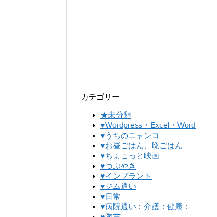
カテゴリー
★未分類
♥Wordpress・Excel・Word
♥うちのニャンコ
♥お昼ごはん、晩ごはん
♥ちょこっと映画
♥つぶやき
♥インプラント
♥ジム通い
♥日常
♥病院通い：介護：健康：
♥陶芸