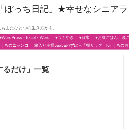
aの「ぼっち日記」★幸せなシニア
れもまたひとつの生き方かも。
♥WordPress・Excel・Word
♥つぶやき
♥日常
♥お昼ごはん、晩
♥うちのニャンコ
箱入り主婦baabaのずぼら「朝サラダ」for うちの
するだけ
」
一覧