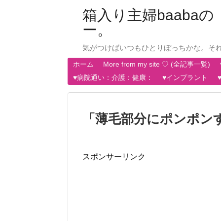
箱入り主婦baab
ー。
気がつけばいつもひとりぼっちかな。そ
ホーム
More from my site ♡ (全記事一覧)
♥病院通い：介護：健康：
♥インプラント
「
薄毛部分にポンポン
スポンサーリンク