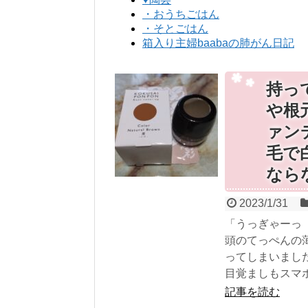
・おうちごはん
・そとごはん
箱入り主婦baabaの肺がん日記
持っ
や根
ァン
毛で
なら
2023/1/31
「うっぎゃーっ（
頭のてっぺんの
ってしまいまし
目覚ましもスマホ
記事を読む