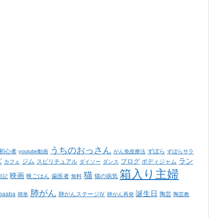
うちのおっさん
ss初心者
ずぼら
youtube動画
がん免疫療法
ずぼらサラ
ラン
ズ
ジム
ブログ
スピリチュアル
ボディジャム
カフェ
ダイソー
ダンス
箱入り主婦
猫
映画
晩ごはん
歯医者
猫の病気
日記
無料
肺がん
誕生日
aaba
肺がんステージⅣ
陶芸
簡単
肺がん再発
陶芸教