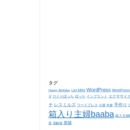
タグ
WordPress
Les Mills
WordPre
Happy Birthday
エクササイ
ひとりぼっち
ぼっち
インプラント
ダ
チ
レスミルズ
手作り
ワードプレス
介護
外食
箱入り主婦baaba
箱入主婦b
黒猫
室
高齢猫