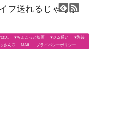
ライフ送れるじゃろか
ごはん
♥ちょこっと映画
♥ジム通い
♥陶芸
おっさん♡
MAIL
プライバシーポリシー