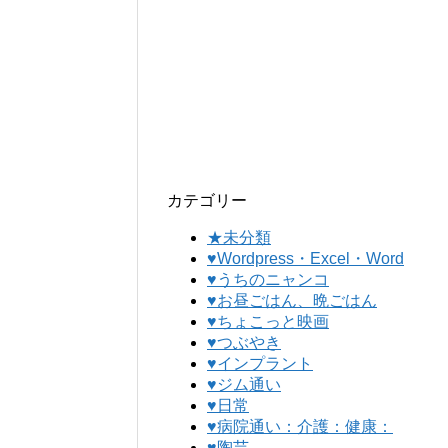
カテゴリー
★未分類
♥Wordpress・Excel・Word
♥うちのニャンコ
♥お昼ごはん、晩ごはん
♥ちょこっと映画
♥つぶやき
♥インプラント
♥ジム通い
♥日常
♥病院通い：介護：健康：
♥陶芸