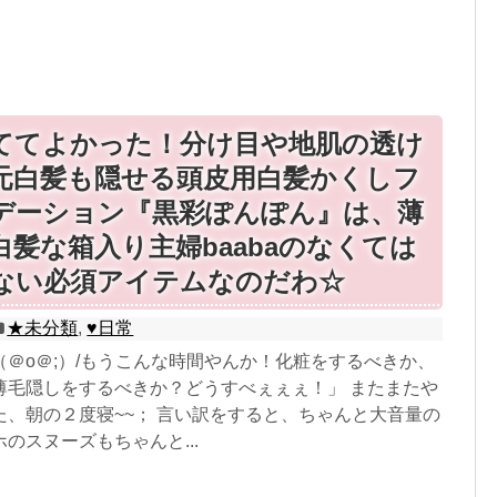
ててよかった！分け目や地肌の透け
元白髪も隠せる頭皮用白髪かくしフ
デーション『黒彩ぽんぽん』は、薄
白髪な箱入り主婦baabaのなくては
ない必須アイテムなのだわ☆
★未分類
,
♥日常
＠o＠;）/もうこんな時間やんか！化粧をするべきか、
薄毛隠しをするべきか？どうすべぇぇぇ！」 またまたや
た、朝の２度寝~~； 言い訳をすると、ちゃんと大音量の
のスヌーズもちゃんと...