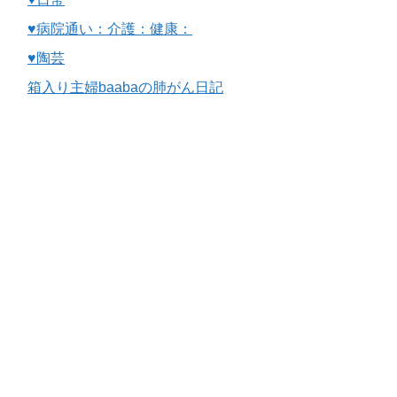
♥病院通い：介護：健康：
♥陶芸
箱入り主婦baabaの肺がん日記