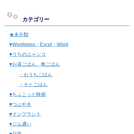
カテゴリー
★未分類
♥Wordpress・Excel・Word
♥うちのニャンコ
♥お昼ごはん、晩ごはん
・おうちごはん
・そとごはん
♥ちょこっと映画
♥つぶやき
♥インプラント
♥ジム通い
♥日常