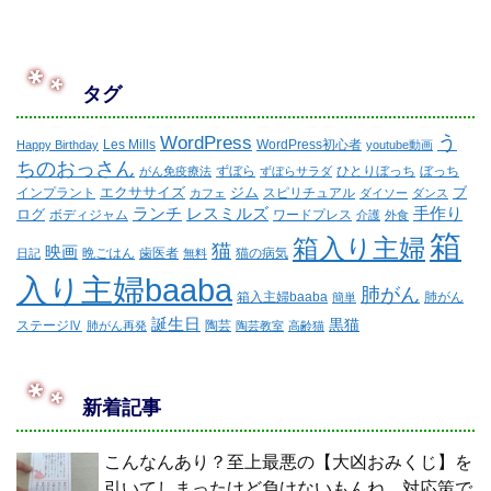
タグ
WordPress
う
Les Mills
WordPress初心者
Happy Birthday
youtube動画
ちのおっさん
ずぼら
ひとりぼっち
ぼっち
がん免疫療法
ずぼらサラダ
エクササイズ
ジム
ブ
インプラント
スピリチュアル
カフェ
ダイソー
ダンス
ランチ
レスミルズ
手作り
ログ
ボディジャム
ワードプレス
介護
外食
箱
箱入り主婦
猫
映画
晩ごはん
歯医者
猫の病気
日記
無料
入り主婦baaba
肺がん
箱入主婦baaba
肺がん
簡単
誕生日
黒猫
ステージⅣ
陶芸
肺がん再発
陶芸教室
高齢猫
新着記事
こんなんあり？至上最悪の【大凶おみくじ】を
引いてしまったけど負けないもんね。対応策で