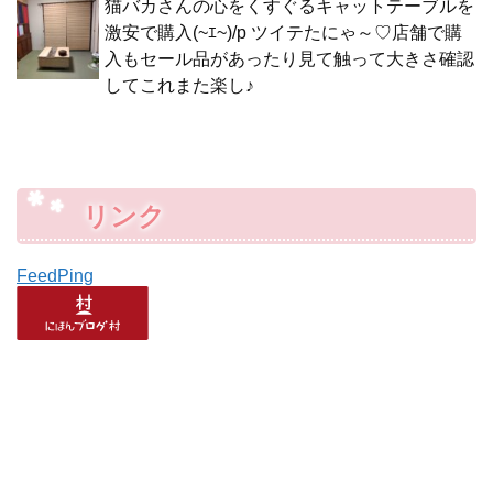
猫バカさんの心をくすぐるキャットテーブルを
激安で購入(~ｴ~)/p ツイテたにゃ～♡店舗で購
入もセール品があったり見て触って大きさ確認
してこれまた楽し♪
リンク
FeedPing