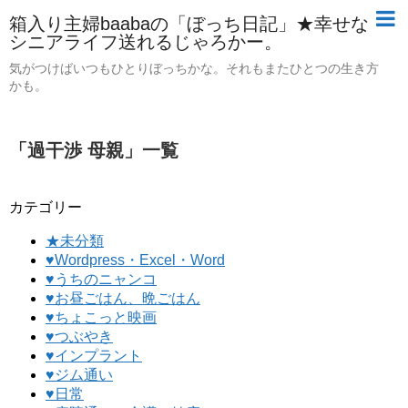
箱入り主婦baabaの「ぼっち日記」★幸せな
シニアライフ送れるじゃろかー。
気がつけばいつもひとりぼっちかな。それもまたひとつの生き方
かも。
「
過干渉 母親
」
一覧
カテゴリー
★未分類
♥Wordpress・Excel・Word
♥うちのニャンコ
♥お昼ごはん、晩ごはん
♥ちょこっと映画
♥つぶやき
♥インプラント
♥ジム通い
♥日常