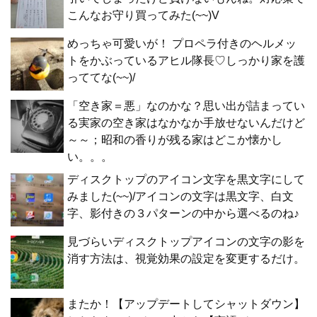
こんなお守り買ってみた(~~)V
めっちゃ可愛いが！ プロペラ付きのヘルメッ
トをかぶっているアヒル隊長♡しっかり家を護
っててな(~~)/
「空き家＝悪」なのかな？思い出が詰まってい
る実家の空き家はなかなか手放せないんだけど
～～；昭和の香りが残る家はどこか懐かし
い。。。
ディスクトップのアイコン文字を黒文字にして
みました(~~)/アイコンの文字は黒文字、白文
字、影付きの３パターンの中から選べるのね♪
見づらいディスクトップアイコンの文字の影を
消す方法は、視覚効果の設定を変更するだけ。
またか！【アップデートしてシャットダウン】