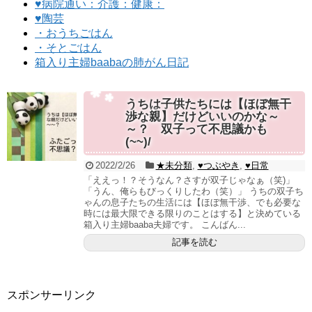
♥病院通い：介護：健康：
♥陶芸
・おうちごはん
・そとごはん
箱入り主婦baabaの肺がん日記
うちは子供たちには【ほぼ無干
渉な親】だけどいいのかな～
～？ 双子って不思議かも
(~~)/
2022/2/26
★未分類
,
♥つぶやき
,
♥日常
「ええっ！？そうなん？さすが双子じゃなぁ（笑)」
「うん、俺らもびっくりしたわ（笑）」 うちの双子ち
ゃんの息子たちの生活には【ほぼ無干渉、でも必要な
時には最大限できる限りのことはする】と決めている
箱入り主婦baaba夫婦です。 こんばん...
記事を読む
スポンサーリンク