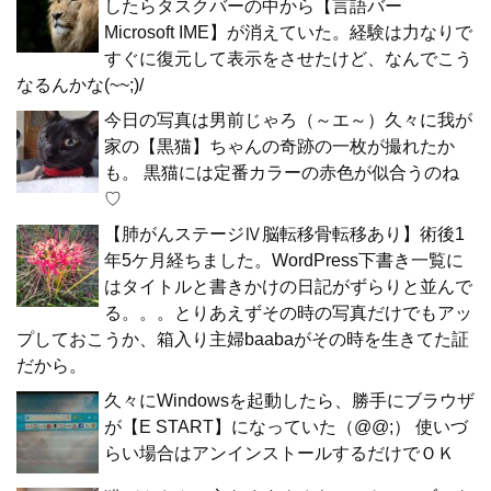
したらタスクバーの中から【言語バー
Microsoft IME】が消えていた。経験は力なりで
すぐに復元して表示をさせたけど、なんでこう
なるんかな(~~;)/
今日の写真は男前じゃろ（～エ～）久々に我が
家の【黒猫】ちゃんの奇跡の一枚が撮れたか
も。 黒猫には定番カラーの赤色が似合うのね
♡
【肺がんステージⅣ脳転移骨転移あり】術後1
年5ケ月経ちました。WordPress下書き一覧に
はタイトルと書きかけの日記がずらりと並んで
る。。。とりあえずその時の写真だけでもアッ
プしておこうか、箱入り主婦baabaがその時を生きてた証
だから。
久々にWindowsを起動したら、勝手にブラウザ
が【E START】になっていた（@@;） 使いづ
らい場合はアンインストールするだけでＯＫ