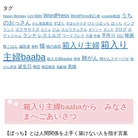
タグ
WordPress
うち
Les Mills
WordPress初心者
Happy Birthday
youtube動画
のおっさん
ずぼら
ひとりぼっち
ぼっち
インプ
がん免疫療法
ずぼらサラダ
エクササイズ
ジム
ブログ
ラント
スピリチュアル
ボ
カフェ
ダイソー
ダンス
ランチ
レスミルズ
手作り
映画
ディジャム
ワードプレス
介護
外食
日記
箱入り
箱入り主婦
猫
晩ごはん
歯医者
猫の病気
無料
主婦baaba
肺がん
箱入主婦baaba
肺がんステージⅣ
簡単
肺
誕生日
黒猫
陶芸
がん再発
陶芸教室
高齢猫
箱入り主婦baabaから みなさ
まへごあいさつ
【ぼっち】とは人間関係を上手く築けない人を指す言葉