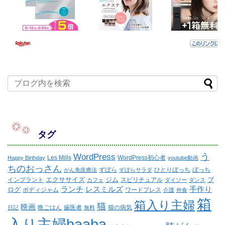
タグ
WordPress
う
Les Mills
WordPress初心者
Happy Birthday
youtube動画
ちのおっさん
ずぼら
ひとりぼっち
ぼっち
がん免疫療法
ずぼらサラダ
エクササイズ
ジム
ブ
インプラント
スピリチュアル
カフェ
ダイソー
ダンス
ランチ
レスミルズ
手作り
ログ
ボディジャム
ワードプレス
介護
外食
箱
箱入り主婦
猫
映画
晩ごはん
歯医者
猫の病気
日記
無料
入り主婦baaba