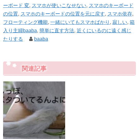
ーボード 変
,
スマホが使いこなせない
,
スマホのキーボード
の位置
,
スマホのキーボードの位置を元に戻す
,
スマホ依存
,
フローティング機能
,
一緒にいてもスマホばかり
,
寂しい
,
箱
入り主婦baaba
,
簡単に直す方法
,
近くにいるのに遠く感じ
たりする
baaba
関連記事