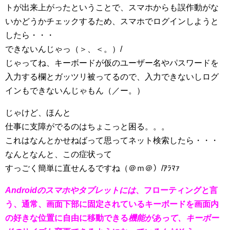
トが出来上がったということで、スマホからも誤作動がな
いかどうかチェックするため、スマホでログインしようと
したら・・・
できないんじゃっ（＞、＜。）/
じゃってね、キーボードが仮のユーザー名やパスワードを
入力する欄とガッツリ被ってるので、入力できないしログ
インもできないんじゃもん（／ー。）
じゃけど、ほんと
仕事に支障がでるのはちょこっと困る。。。
これはなんとかせねばって思ってネット検索したら・・・
なんとなんと、この症状って
すっごく簡単に直せんるですね（＠ｍ＠）/ｱﾗﾏｧ
Androidのスマホやタブレットには
、フローティングと言
う、通常、画面下部に固定されているキーボードを画面内
の好きな位置に自由に移動できる
機能があって、キーボー