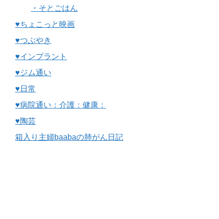
・そとごはん
♥ちょこっと映画
♥つぶやき
♥インプラント
♥ジム通い
♥日常
♥病院通い：介護：健康：
♥陶芸
箱入り主婦baabaの肺がん日記