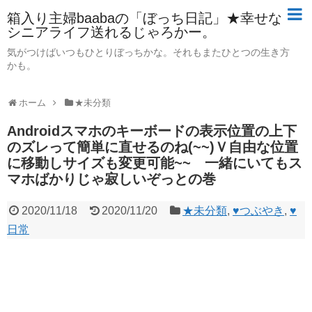
箱入り主婦baabaの「ぼっち日記」★幸せな
シニアライフ送れるじゃろかー。
気がつけばいつもひとりぼっちかな。それもまたひとつの生き方
かも。
ホーム
★未分類
Androidスマホのキーボードの表示位置の上下
のズレって簡単に直せるのね(~~)Ｖ自由な位置
に移動しサイズも変更可能~~ 一緒にいてもス
マホばかりじゃ寂しいぞっとの巻
2020/11/18
2020/11/20
★未分類
,
♥つぶやき
,
♥
日常