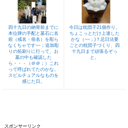
四十九日の納骨前までに
今日は枕団子21個作り。
本位牌の手配と墓石に名
ちょこっとだけ上達した
前（戒名・俗名）を彫ら
かな（~~；)？忌日法要
なくちゃです~~；追加彫
ごとの枕団子づくり、四
りの拓刷りに行って、お
十九日まで頑張るぞっ
墓の中も確認した
と。
ら・・・（＠＠；）これ
って呼ばれてたのかな。
スピルチュアルなものを
感じた日。
スポンサーリンク