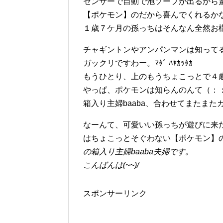
センサーで自動で泡ソープが出るから
【ポケモン】のだから喜んでくれるか
１歳７ケ月の孫っちはそんなん全然お構いな
チャギントンやアンパンマンは知ってる
ガックリですわー。ﾏﾀﾞ ﾊﾔｶｯﾀｶ
もうひとり、上のもうちょこっとで４
やっぱ、ポケモンは知らんのんて（：
箱入り主婦baaba、合わせてまたまたガック
なーんて、可愛いい孫っちが遊びに来
はちょこっとそぐわない【ポケモン】
の箱入り主婦baaba夫婦です。
こんばんは(~~)/
スポンサーリンク