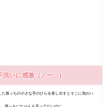
手洗いに感激（／ー。)
した孫っちの小さな手のひらを差し出すとそこに泡のハ
んも、孫っちになーんも言ってないのに