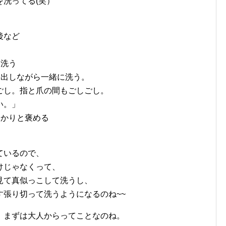
洗ってる(笑）
後など
を洗う
に出しながら一緒に洗う。
ごし。指と爪の間もごしごし。
い。」
っかりと褒める
ているので、
けじゃなくって、
見て真似っこして洗うし、
張り切って洗うようになるのね~~
、まずは大人からってことなのね。