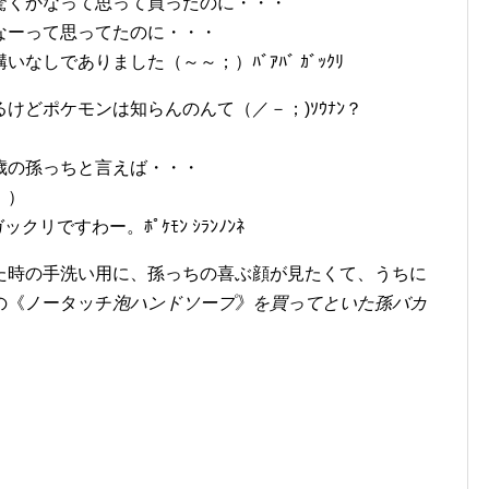
驚くかなって思って買ったのに・・・
なーって思ってたのに・・・
しでありました（～～；）ﾊﾞｱﾊﾞ ｶﾞｯｸﾘ
けどポケモンは知らんのんて（／－；)ｿｳﾅﾝ？
歳の孫っちと言えば・・・
：）
リですわー。ﾎﾟｹﾓﾝ ｼﾗﾝﾉﾝﾈ
た時の手洗い用に、孫っちの喜ぶ顔が見たくて、うちに
の《ノータッチ
泡ハンドソープ》を買ってといた孫バカ