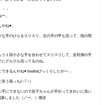
・・・
ねー。
んやね♥」
さな手のひらをスリスリ、左の手の甲も洗って、指の間
もう１回小さな手を合わせてスリスリして、反対側の手
手にグルグル洗ってるのね。
きるんやね♥ baabaびっくりしたが~~ 」
笑う孫っち(~▽~）
上手にできないので息子ちゃんが手伝ってきれいに洗い
、感激しました（／ー。）感涙