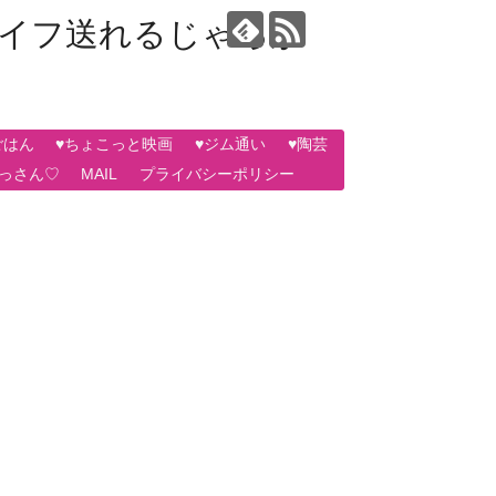
ライフ送れるじゃろか
ごはん
♥ちょこっと映画
♥ジム通い
♥陶芸
おっさん♡
MAIL
プライバシーポリシー