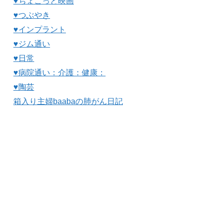
♥ちょこっと映画
♥つぶやき
♥インプラント
♥ジム通い
♥日常
♥病院通い：介護：健康：
♥陶芸
箱入り主婦baabaの肺がん日記