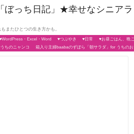
aの「ぼっち日記」★幸せなシニア
れもまたひとつの生き方かも。
♥WordPress・Excel・Word
♥つぶやき
♥日常
♥お昼ごはん、晩
♥うちのニャンコ
箱入り主婦baabaのずぼら「朝サラダ」for うちの