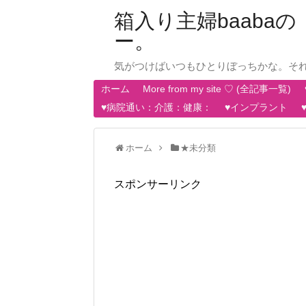
箱入り主婦baab
ー。
気がつけばいつもひとりぼっちかな。そ
ホーム
More from my site ♡ (全記事一覧)
♥病院通い：介護：健康：
♥インプラント
ホーム
★未分類
スポンサーリンク