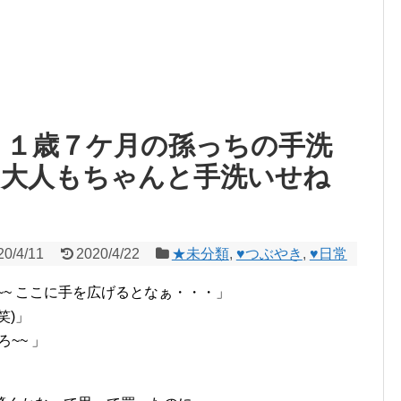
~ １歳７ケ月の孫っちの手洗
 大人もちゃんと手洗いせね
20/4/11
2020/4/22
★未分類
,
♥つぶやき
,
♥日常
~ ここに手を広げるとなぁ・・・」
笑)」
~~ 」