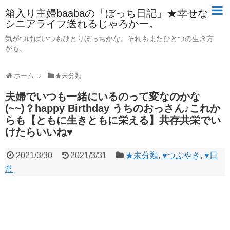
箱入り主婦baabaの「ぼっち日記」★幸せな
シニアライフ送れるじゃろかー。
気がつけばいつもひとりぼっちかな。それもまたひとつの生き方
かも。
ホーム
★未分類
夫婦でいつも一緒にいるのって変なのかな
(~~)？happy Birthday うちのおっさん♪これか
らも【ともに生きともに栄える】共存共栄でい
けたらいいね♥
2021/3/30
2021/3/31
★未分類
,
♥つぶやき
,
♥日
常