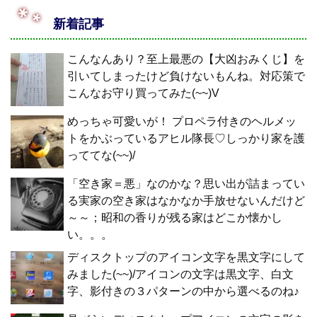
新着記事
こんなんあり？至上最悪の【大凶おみくじ】を
引いてしまったけど負けないもんね。対応策で
こんなお守り買ってみた(~~)V
めっちゃ可愛いが！ プロペラ付きのヘルメッ
トをかぶっているアヒル隊長♡しっかり家を護
っててな(~~)/
「空き家＝悪」なのかな？思い出が詰まってい
る実家の空き家はなかなか手放せないんだけど
～～；昭和の香りが残る家はどこか懐かし
い。。。
ディスクトップのアイコン文字を黒文字にして
みました(~~)/アイコンの文字は黒文字、白文
字、影付きの３パターンの中から選べるのね♪