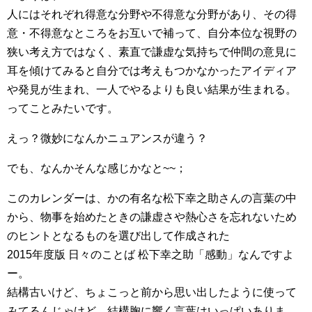
人にはそれぞれ得意な分野や不得意な分野があり、その得
意・不得意なところをお互いで補って、自分本位な視野の
狭い考え方ではなく、素直で謙虚な気持ちで仲間の意見に
耳を傾けてみると自分では考えもつかなかったアイディア
や発見が生まれ、一人でやるよりも良い結果が生まれる。
ってことみたいです。
えっ？微妙になんかニュアンスが違う？
でも、なんかそんな感じかなと~~；
このカレンダーは、かの有名な松下幸之助さんの言葉の中
から、物事を始めたときの謙虚さや熱心さを忘れないため
のヒントとなるものを選び出して作成された
2015年度版 日々のことば 松下幸之助「感動」なんですよ
ー。
結構古いけど、ちょこっと前から思い出したように使って
みてるんじゃけど、結構胸に響く言葉はいっぱいありま