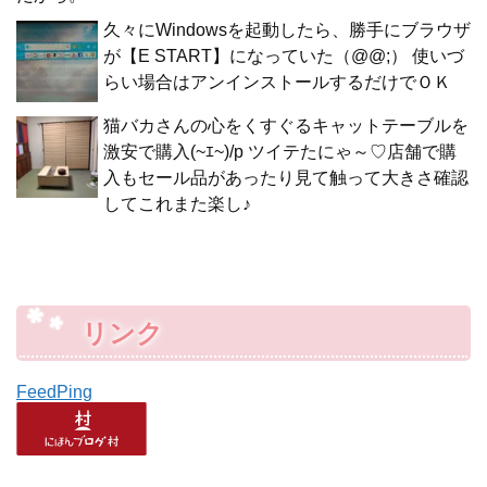
久々にWindowsを起動したら、勝手にブラウザ
が【E START】になっていた（@@;） 使いづ
らい場合はアンインストールするだけでＯＫ
猫バカさんの心をくすぐるキャットテーブルを
激安で購入(~ｴ~)/p ツイテたにゃ～♡店舗で購
入もセール品があったり見て触って大きさ確認
してこれまた楽し♪
リンク
FeedPing