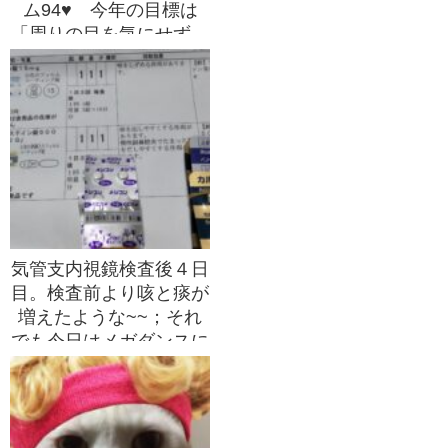
ム94♥ 今年の目標は
「周りの目を気にせず、
考え過ぎずに我を忘れて
踊ること♪」
気管支内視鏡検査後４日
目。検査前より咳と痰が
増えたような~~；それ
でも今日はメガダンスに
ボディパンプにボディコ
ンバットで免疫力
UP♪「がんサバイバーだ
からこそ運動！」なの