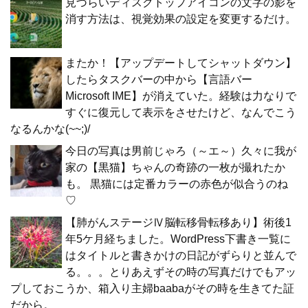
見づらいディスクトップアイコンの文字の影を
消す方法は、視覚効果の設定を変更するだけ。
またか！【アップデートしてシャットダウン】
したらタスクバーの中から【言語バー
Microsoft IME】が消えていた。経験は力なりで
すぐに復元して表示をさせたけど、なんでこう
なるんかな(~~;)/
今日の写真は男前じゃろ（～エ～）久々に我が
家の【黒猫】ちゃんの奇跡の一枚が撮れたか
も。 黒猫には定番カラーの赤色が似合うのね
♡
【肺がんステージⅣ脳転移骨転移あり】術後1
年5ケ月経ちました。WordPress下書き一覧に
はタイトルと書きかけの日記がずらりと並んで
る。。。とりあえずその時の写真だけでもアッ
プしておこうか、箱入り主婦baabaがその時を生きてた証
だから。