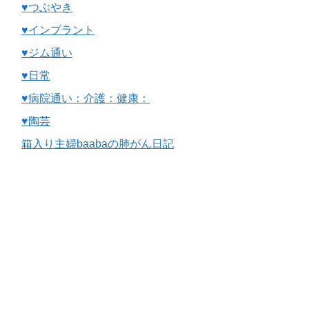
♥つぶやき
♥インプラント
♥ジム通い
♥日常
♥病院通い：介護：健康：
♥陶芸
箱入り主婦baabaの肺がん日記