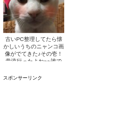
ね。
古いPC整理してたら懐
かしいうちのニャンコ画
像がでてきた♪その壱！
昔流行ったよね~~誰で
も《りゅうちぇる》にな
れる写真加工アプリ
スポンサーリンク