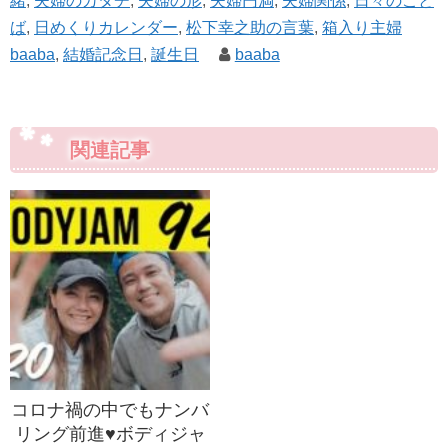
緒
,
夫婦のカタチ
,
夫婦の形
,
夫婦円満
,
夫婦関係
,
日々のこと
ば
,
日めくりカレンダー
,
松下幸之助の言葉
,
箱入り主婦
baaba
,
結婚記念日
,
誕生日
baaba
関連記事
コロナ禍の中でもナンバ
リング前進♥ボディジャ