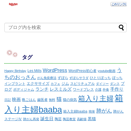
タグ
WordPress
う
Les Mills
WordPress初心者
Happy Birthday
youtube動画
ちのおっさん
ずぼら
ひとりぼっち
ぼっち
がん免疫療法
ずぼらサラダ
エクササイズ
ジム
ブ
インプラント
スピリチュアル
カフェ
ダイソー
ダンス
ランチ
レスミルズ
手作り
ログ
ボディジャム
ワードプレス
介護
外食
箱
箱入り主婦
猫
映画
晩ごはん
歯医者
猫の病気
日記
無料
入り主婦baaba
肺がん
箱入主婦baaba
肺がん
簡単
誕生日
黒猫
ステージⅣ
陶芸
肺がん再発
陶芸教室
高齢猫