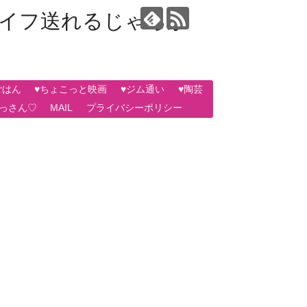
ライフ送れるじゃろか
ごはん
♥ちょこっと映画
♥ジム通い
♥陶芸
おっさん♡
MAIL
プライバシーポリシー