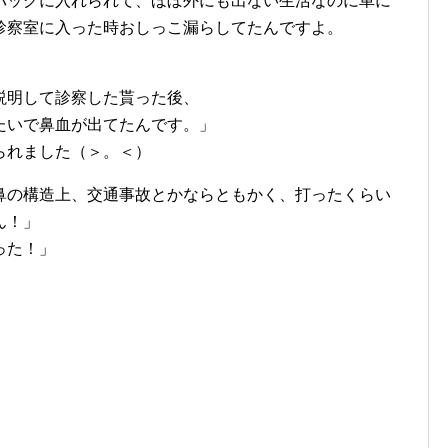
バッグに入れられて、ほぼ外にも出ない生活なのに車に
診察室に入った時おしっこ漏らしてたんですよ。
説明して診察した貰った後、
たいで鼻血が出てたんです。」
られました（＞。＜）
鼻の構造上、交通事故とかならともかく、打ったくらい
ん！」
った！」