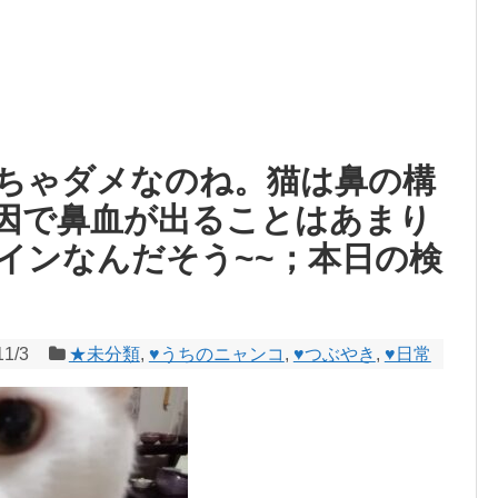
ちゃダメなのね。猫は鼻の構
因で鼻血が出ることはあまり
インなんだそう~~；本日の検
11/3
★未分類
,
♥うちのニャンコ
,
♥つぶやき
,
♥日常