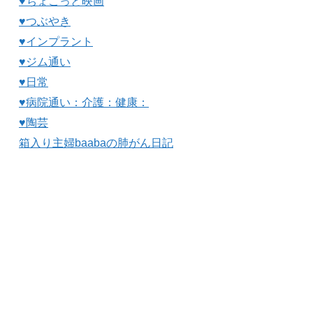
♥ちょこっと映画
♥つぶやき
♥インプラント
♥ジム通い
♥日常
♥病院通い：介護：健康：
♥陶芸
箱入り主婦baabaの肺がん日記