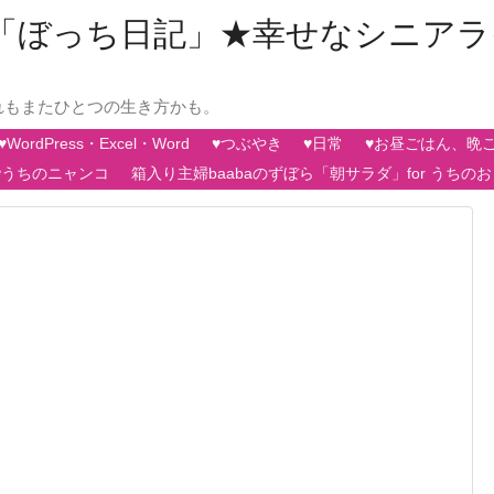
aの「ぼっち日記」★幸せなシニア
れもまたひとつの生き方かも。
♥WordPress・Excel・Word
♥つぶやき
♥日常
♥お昼ごはん、晩
♥うちのニャンコ
箱入り主婦baabaのずぼら「朝サラダ」for うちの