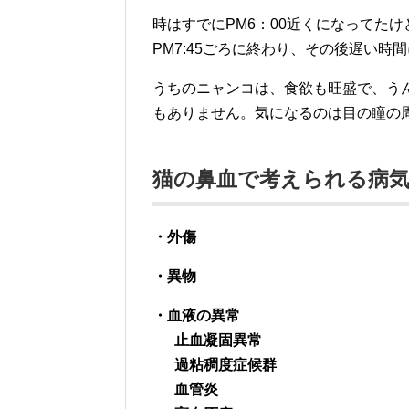
時はすでにPM6：00近くになってた
PM7:45ごろに終わり、その後遅い
うちのニャンコは、食欲も旺盛で、う
もありません。気になるのは目の瞳の
猫の鼻血で考えられる病
・外傷
・異物
・血液の異常
止血凝固異常
過粘稠度症候群
血管炎