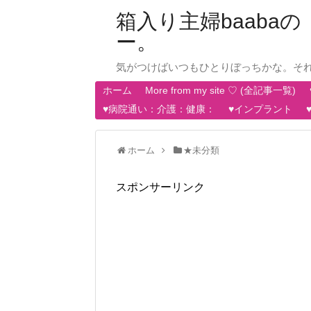
箱入り主婦baab
ー。
気がつけばいつもひとりぼっちかな。そ
ホーム
More from my site ♡ (全記事一覧)
♥病院通い：介護：健康：
♥インプラント
ホーム
★未分類
スポンサーリンク