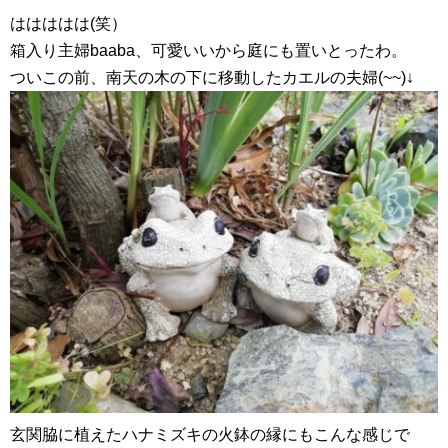
ははははは(笑）
箱入り主婦baaba、可愛いいから庭にも置いとったわ。
ついこの前、南天の木の下に移動したカエルの夫婦(~~)↓
玄関脇に植えたハナミズキの火鉢の縁にもこんな感じで