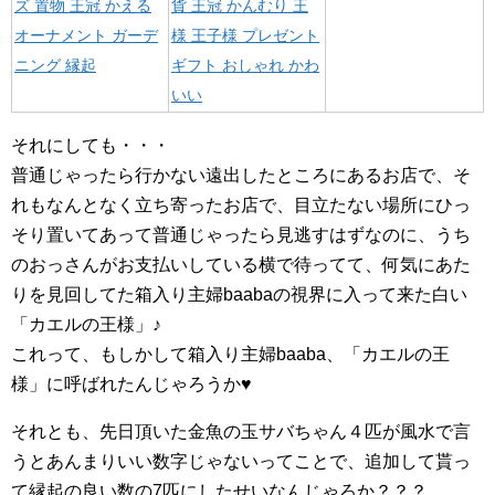
ズ 置物 王冠 かえる
貨 王冠 かんむり 王
オーナメント ガーデ
様 王子様 プレゼント
ニング 縁起
ギフト おしゃれ かわ
いい
それにしても・・・
普通じゃったら行かない遠出したところにあるお店で、そ
れもなんとなく立ち寄ったお店で、目立たない場所にひっ
そり置いてあって普通じゃったら見逃すはずなのに、うち
のおっさんがお支払いしている横で待ってて、何気にあた
りを見回してた箱入り主婦baabaの視界に入って来た白い
「カエルの王様」♪
これって、もしかして箱入り主婦baaba、「カエルの王
様」に呼ばれたんじゃろうか♥
それとも、先日頂いた金魚の玉サバちゃん４匹が風水で言
うとあんまりいい数字じゃないってことで、追加して貰っ
て縁起の良い数の7匹にしたせいなんじゃろか？？？