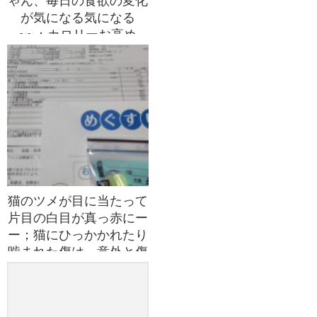
ゃん、毎日の食欲の変化
が気になる気になる
~~；カロリーお高め
【エナジーちゅ～る】は
なぜにお嫌いなんじゃろ
か？
猫のツメが目に当たって
片目の白目が真っ赤にー
ー；猫にひっかかれたり
噛まれた傷は、意外と傷
が深いことがある。動物
による傷は化膿すること
が多いので病院に行った