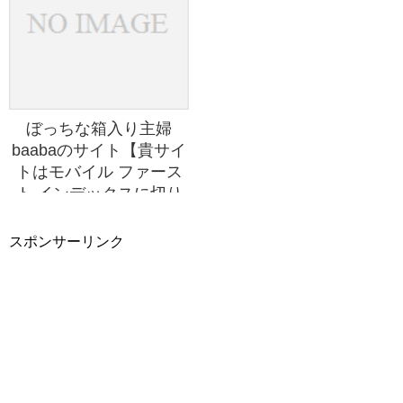
方がよいかも。
ぼっちな箱入り主婦
baabaのサイト【貴サイ
トはモバイル ファース
ト インデックスに切り
替わりました】じゃって
(~~)/ ちょっと凹んで
スポンサーリンク
たけど、やっぱ「ぼっ
ち」にブログは必要なん
だなと~~