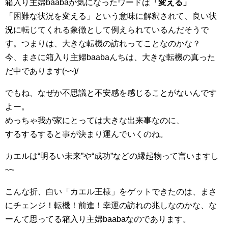
箱入り主婦baabaが気になったワードは
「変える」
「困難な状況を変える」という意味に解釈されて、良い状
況に転じてくれる象徴として例えられているんだそうで
す。つまりは、大きな転機の訪れってことなのかな？
今、まさに箱入り主婦baabaんちは、大きな転機の真った
だ中であります(~~)/
でもね、なぜか不思議と不安感を感じることがないんです
よー。
めっちゃ我が家にとっては大きな出来事なのに、
するするすると事が決まり運んでいくのね。
カエルは“明るい未来”や“成功”などの縁起物って言いますし
~~
こんな折、白い「カエル王様」をゲットできたのは、まさ
にチェンジ！転機！前進！幸運の訪れの兆しなのかな、な
ーんて思ってる箱入り主婦baabaなのであります。