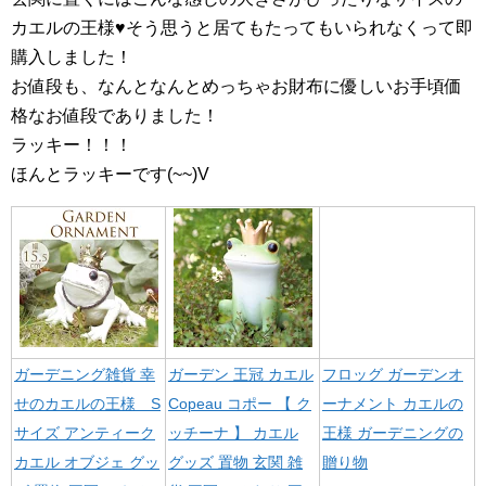
カエルの王様♥そう思うと居てもたってもいられなくって即
購入しました！
お値段も、なんとなんとめっちゃお財布に優しいお手頃価
格なお値段でありました！
ラッキー！！！
ほんとラッキーです(~~)V
ガーデニング雑貨 幸
ガーデン 王冠 カエル
フロッグ ガーデンオ
せのカエルの王様 S
Copeau コポー 【 ク
ーナメント カエルの
サイズ アンティーク
ッチーナ 】 カエル
王様 ガーデニングの
カエル オブジェ グッ
グッズ 置物 玄関 雑
贈り物