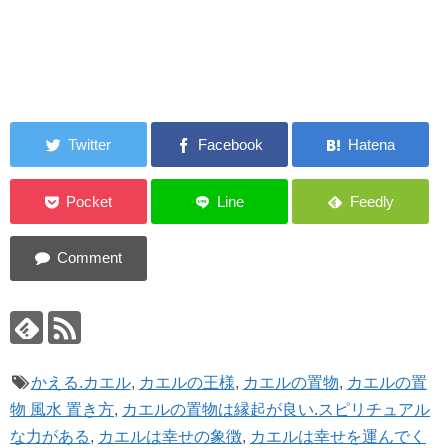
かえる.カエル
,
カエルの王様
,
カエルの置物
,
カエルの置
物 風水 置き方
,
カエルの置物は縁起が良い.スピリチュアル
な力がある
,
カエルは幸せの象徴
,
カエルは幸せを運んでく