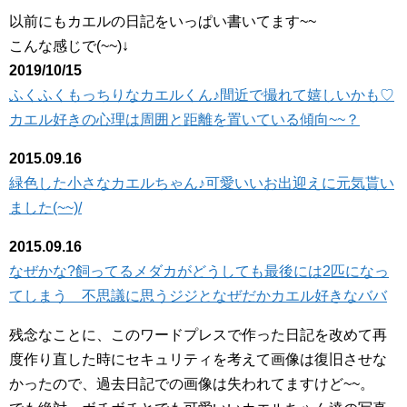
以前にもカエルの日記をいっぱい書いてます~~
こんな感じで(~~)↓
2019/10/15
ふくふくもっちりなカエルくん♪間近で撮れて嬉しいかも♡
カエル好きの心理は周囲と距離を置いている傾向~~？
2015.09.16
緑色した小さなカエルちゃん♪可愛いいお出迎えに元気貰い
ました(~~)/
2015.09.16
なぜかな?飼ってるメダカがどうしても最後には2匹になっ
てしまう 不思議に思うジジとなぜだかカエル好きなババ
残念なことに、このワードプレスで作った日記を改めて再
度作り直した時にセキュリティを考えて画像は復旧させな
かったので、過去日記での画像は失われてますけど~~。