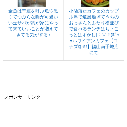
金魚は幸運を呼ぶ魚♡黒
小洒落たカフェのカップ
くてつぶらな瞳が可愛い
ル席で還暦過ぎてうちの
い玉サバが我が家にやっ
おっさんとふたり横並び
て来ていいことが増えて
で食べるランチはちょこ
きてる気がする♪
っとはずかし(〃▽〃)ﾎﾟｯ
♥ハワイアンカフェ【コ
ナズ珈琲】福山南手城店
にて
スポンサーリンク