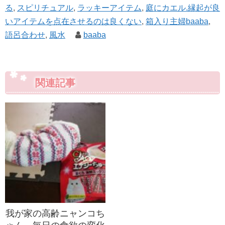
る
,
スピリチュアル
,
ラッキーアイテム
,
庭にカエル.縁起が良
いアイテムを点在させるのは良くない
,
箱入り主婦baaba
,
語呂合わせ
,
風水
baaba
関連記事
我が家の高齢ニャンコち