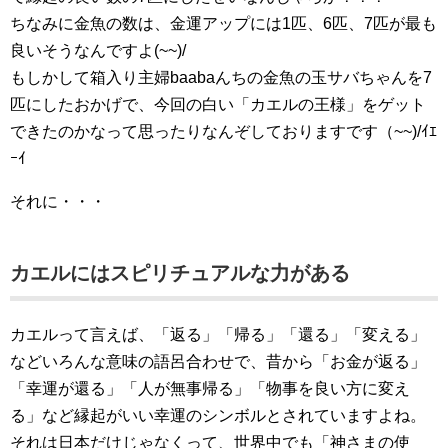
ちなみに金魚の数は、金運アップには1匹、6匹、7匹が最も
良いそうなんですよ(~~)/
もしかして箱入り主婦baabaんちの金魚の玉サバちゃんを7
匹にしたおかげで、今回の白い「カエルの王様」をゲット
できたのかなって思ったりなんぞしておりますです（~~)/ｲｴ
ｰｲ
それに・・・
カエルにはスピリチュアルな力がある
カエルって言えば、「返る」「帰る」「還る」「変える」
などいろんな意味の語呂合わせで、昔から「お金が返る」
「幸運が還る」「人が無事帰る」「物事を良い方に変え
る」など縁起がいい幸運のシンボルとされていますよね。
それは日本だけじゃなくって、世界中でも「神さまの使