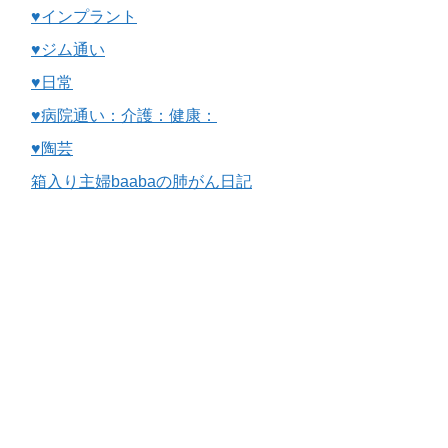
♥インプラント
♥ジム通い
♥日常
♥病院通い：介護：健康：
♥陶芸
箱入り主婦baabaの肺がん日記