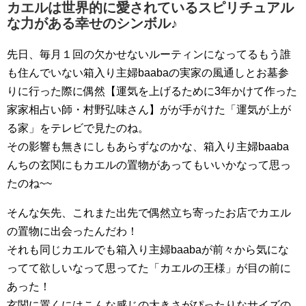
カエルは世界的に愛されているスピリチュアル
な力がある幸せのシンボル♪
先日、毎月１回の欠かせないルーティンになってるもう誰
も住んでいない箱入り主婦baabaの実家の風通しとお墓参
りに行った際に偶然【運気を上げるために3年かけて作った
家家相占い師・村野弘味さん】がが手がけた「運気が上が
る家」をテレビで見たのね。
その影響も無きにしもあらずなのかな、箱入り主婦baaba
んちの玄関にもカエルの置物があってもいいかなって思っ
たのね~~
そんな矢先、これまた出先で偶然立ち寄ったお店でカエル
の置物に出会ったんだわ！
それも同じカエルでも箱入り主婦baabaが前々から気にな
ってて欲しいなって思ってた「カエルの王様」が目の前に
あった！
玄関に置くにはこんな感じの大きさがぴったりなサイズの