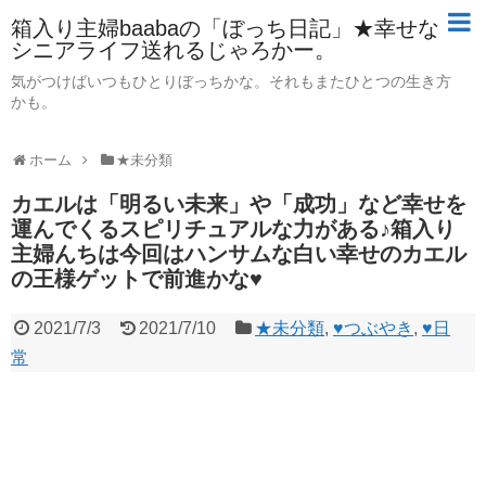
箱入り主婦baabaの「ぼっち日記」★幸せな
シニアライフ送れるじゃろかー。
気がつけばいつもひとりぼっちかな。それもまたひとつの生き方
かも。
ホーム
★未分類
カエルは「明るい未来」や「成功」など幸せを
運んでくるスピリチュアルな力がある♪箱入り
主婦んちは今回はハンサムな白い幸せのカエル
の王様ゲットで前進かな♥
2021/7/3
2021/7/10
★未分類
,
♥つぶやき
,
♥日
常