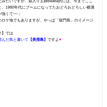
みたいですが、箱入り主婦baaba的には、今までここ
、1980年代にブームになってたおどろおどろしい横溝
強くて~~；
のロケ地でもありますが、やっぱ「獄門島」のイメージ
２】では
澄んだ島と書いて
【美澄島】
ですよ
♥