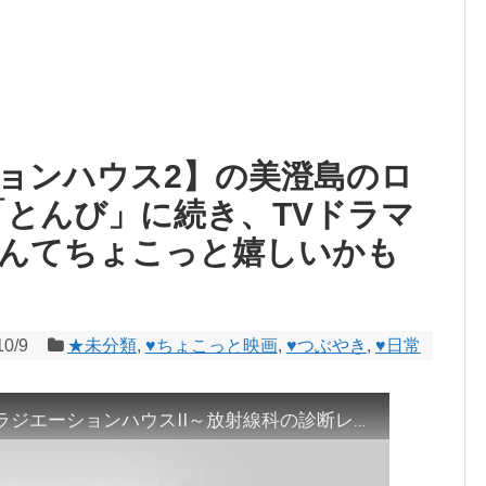
ョンハウス2】の美澄島のロ
「とんび」に続き、TVドラマ
んてちょこっと嬉しいかも
10/9
★未分類
,
♥ちょこっと映画
,
♥つぶやき
,
♥日常
【だいたい7分で分かる！】月9「ラジエーションハウスII～放射線科の診断レポート～」第1話