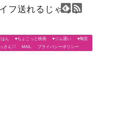
ライフ送れるじゃろか
ごはん
♥ちょこっと映画
♥ジム通い
♥陶芸
おっさん♡
MAIL
プライバシーポリシー