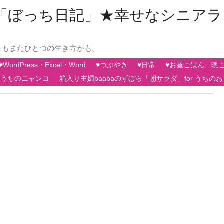
aの「ぼっち日記」★幸せなシニア
れもまたひとつの生き方かも。
♥WordPress・Excel・Word
♥つぶやき
♥日常
♥お昼ごはん、晩
♥うちのニャンコ
箱入り主婦baabaのずぼら「朝サラダ」for うちの