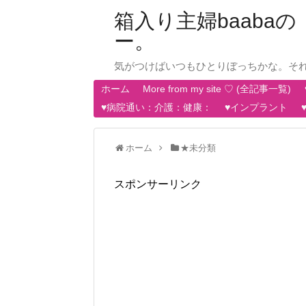
箱入り主婦baab
ー。
気がつけばいつもひとりぼっちかな。そ
ホーム
More from my site ♡ (全記事一覧)
♥病院通い：介護：健康：
♥インプラント
ホーム
★未分類
スポンサーリンク