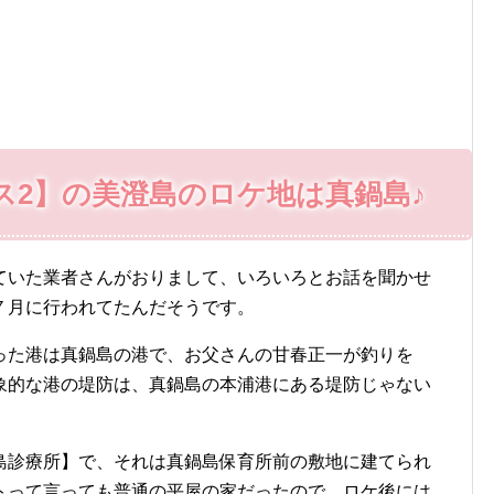
ス2】の美澄島のロケ地は真鍋島♪
ていた業者さんがおりまして、いろいろとお話を聞かせ
７月に行われてたんだそうです。
った港は真鍋島の港で、お父さんの甘春正一が釣りを
象的な港の堤防は、真鍋島の本浦港にある堤防じゃない
島診療所】で、それは真鍋島保育所前の敷地に建てられ
トって言っても普通の平屋の家だったので、ロケ後には