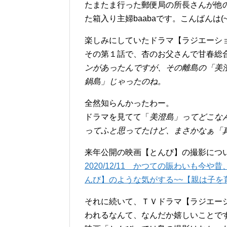
たまたま行った郵便局の所長さんが他
た箱入り主婦baabaです。こんばんは(~~
楽しみにしていたドラマ【ラジエーシ
その第１話で、杏のお父さんで甘春総
ンがあったんですが、その離島の「美
鍋島」じゃったのね。
全然知らんかったわー。
ドラマを見てて「
美澄島」ってどこな
ってふと思ってたけど、まさかなぁ「
来年公開の映画【とんび】の撮影につ
2020/12/11
かつての賑わいも今や昔
んび】のような気がする~~【親は子を
それに続いて、ＴＶドラマ【ラジエー
われるなんて、なんだか嬉しいことで