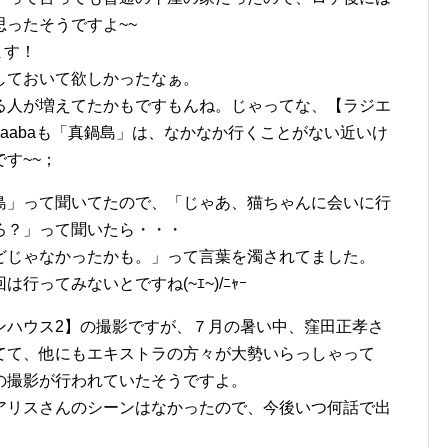
ったそうですよ~~
ます！
しておいて欲しかったなぁ。
る人が増えてたかもですもんね。じゃってな、【ラジエ
aabaも「真鍋島」は、なかなか行くことがない近いけ
す~~；
島」って聞いてたので、「じゃあ、猫ちゃんに会いに行
ろ？」って聞いたら・・・
どじゃなかったかも。」って言葉を濁されてました。
ってみないとですね(~ｴ~)/ﾆｬｰ
ンハウス2】の撮影ですが、７月の暑い中、窪田正孝さ
てて、他にもエキストラの方々が大勢いらっしゃって
の撮影が行われていたそうですよ。
アリスさんのシーンはなかったので、今後いつ何話で出