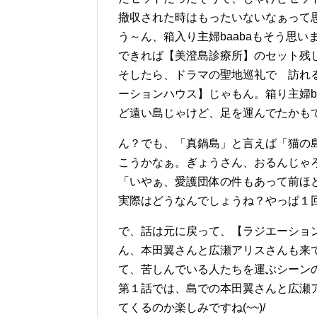
撤収された時はもったいないなぁって思
う～ん、箱入り主婦baabaもそう思い
できれば【美澄島診療所】のセット残
そしたら、ドラマの聖地巡礼で 訪れ
ーションハウス】じゃもん。箱り主婦b
ど遠い島じゃけど、足を運んでたかもで
ん？でも、「真鍋島」と言えば「猫の
こうかなぁ。ぎょうさん、おるんじゃ
「いやぁ、愛護団体の件もあって前ほ
実際はどうなんでしょうね？やっぱ１回は行
で、話は元に戻って、【ラジエーショ
ん、本田翼さんと広瀬アリスさんも来
て、苦しんでいる人たちを運ぶシーン
第１話では、島での本田翼さんと広瀬
てくるのか楽しみですね(~~)/