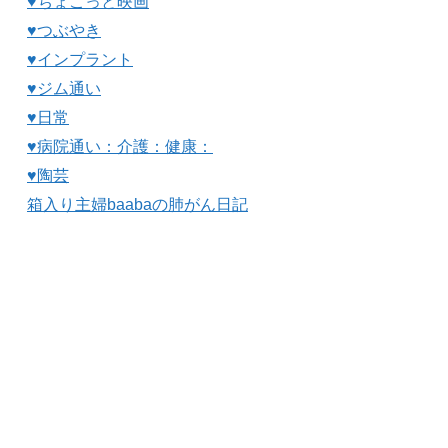
♥ちょこっと映画
♥つぶやき
♥インプラント
♥ジム通い
♥日常
♥病院通い：介護：健康：
♥陶芸
箱入り主婦baabaの肺がん日記