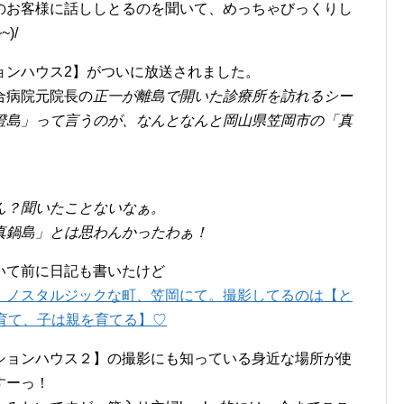
のお客様に話ししとるのを聞いて、めっちゃびっくりし
)/
ョンハウス2】がついに放送されました。
合病院元院長の
正一が離島で開いた診療所を訪れるシー
澄島」って言うのが、なんとなんと岡山県笠岡市の「真
ん？聞いたことないなぁ。
真鍋島」とは思わんかったわぁ！
いて前に日記も書いたけど
、ノスタルジックな町、笠岡にて。撮影してるのは【と
育て、子は親を育てる】♡
ションハウス２】の撮影にも知っている身近な場所が使
すーっ！