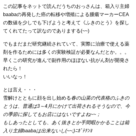
この記事をネットで読んだうちのおっさんは、箱入り主婦
baabaの再発した癌の転移や増殖による腫瘍マーカーCEA
の数値を少しでも下げようと考えて《ふきのとう》を探し
てくれてたって訳なのでありまする(~~)
でもまだまだ研究継続されていて、実際に治療で使える薬
剤を作るためには多くの実験検証が必要なんだとか。。。
早くこの研究が進んで副作用のほぼない抗がん剤が開発さ
れたら！
いいなっ！
とは言え・・・
雪解けとともに顔を出し始める
春の山菜の代表格の
ふきの
とうは、普通は3～4月にかけて出荷されるそうなので、今
の季節に探してもお店にはないですよね~~；
もしあったとしても、あく抜きとか手間暇かかることは箱
入り主婦baabaは出来ないし(~~;)ﾆｶﾞﾃﾅﾝﾖ