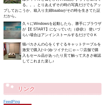
る。。。とりあえずその時の写真だけでもアッ
プしておこうか、箱入り主婦baabaがその時を生きてた証
だから。
久々にWindowsを起動したら、勝手にブラウザ
が【E START】になっていた（@@;） 使いづ
らい場合はアンインストールするだけでＯＫ
猫バカさんの心をくすぐるキャットテーブルを
激安で購入(~ｴ~)/p ツイテたにゃ～♡店舗で購
入もセール品があったり見て触って大きさ確認
してこれまた楽し♪
リンク
FeedPing