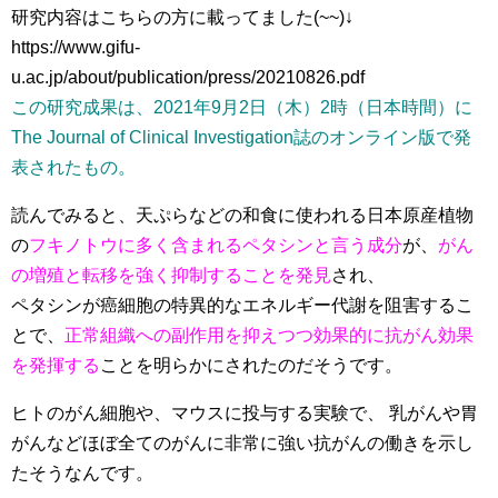
研究内容はこちらの方に載ってました(~~)↓
https://www.gifu-
u.ac.jp/about/publication/press/20210826.pdf
この研究成果は、2021年9月2日（木）2時（日本時間）に
The Journal of Clinical Investigation誌のオンライン版で発
表されたもの。
読んでみると、天ぷらなどの和食に使われる日本原産植物
の
フキノトウに多く含まれるペタシンと言う成分
が、
がん
の増殖と転移を強く抑制することを発見
され、
ペタシンが癌細胞の特異的なエネルギー代謝を阻害するこ
とで、
正常組織への副作用を抑えつつ効果的に抗がん効果
を発揮する
ことを明らかにされたのだそうです。
ヒトのがん細胞や、マウスに投与する実験で、 乳がんや胃
がんなどほぼ全てのがんに非常に強い抗がんの働きを示し
たそうなんです。