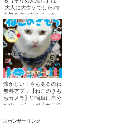
る【そうめん流し】は
大人に大ウケでした♪で
も気をつけなくちゃね、
大人から小さな子供への
虫歯菌感染~~；
懐かしい！今もあるのね
無料アプリ【ねこのきも
ちカメラ】♡簡単に自分
ちのニャンコが「ねこの
きもち」の表紙になれる
アプリ
スポンサーリンク