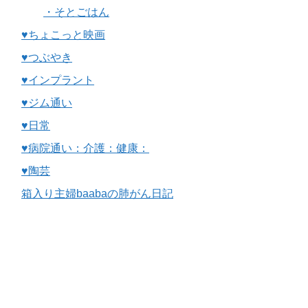
・そとごはん
♥ちょこっと映画
♥つぶやき
♥インプラント
♥ジム通い
♥日常
♥病院通い：介護：健康：
♥陶芸
箱入り主婦baabaの肺がん日記