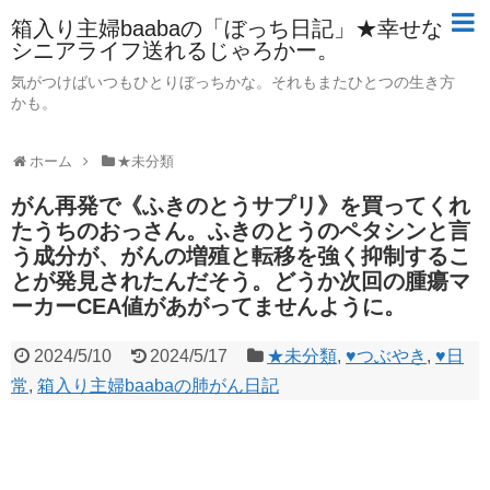
箱入り主婦baabaの「ぼっち日記」★幸せな
シニアライフ送れるじゃろかー。
気がつけばいつもひとりぼっちかな。それもまたひとつの生き方
かも。
ホーム
★未分類
がん再発で《ふきのとうサプリ》を買ってくれ
たうちのおっさん。ふきのとうのペタシンと言
う成分が、がんの増殖と転移を強く抑制するこ
とが発見されたんだそう。どうか次回の腫瘍マ
ーカーCEA値があがってませんように。
2024/5/10
2024/5/17
★未分類
,
♥つぶやき
,
♥日
常
,
箱入り主婦baabaの肺がん日記