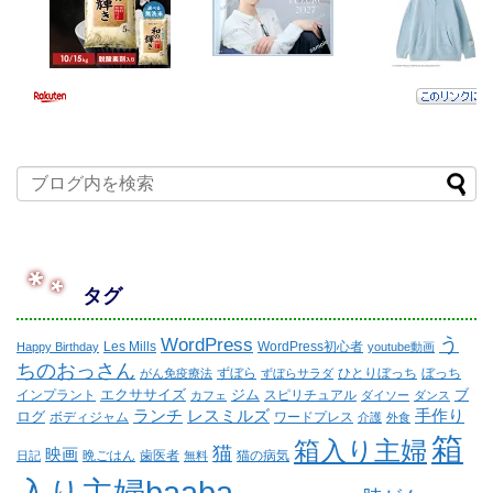
タグ
WordPress
う
Les Mills
WordPress初心者
Happy Birthday
youtube動画
ちのおっさん
ずぼら
ひとりぼっち
ぼっち
がん免疫療法
ずぼらサラダ
エクササイズ
ジム
ブ
インプラント
スピリチュアル
カフェ
ダイソー
ダンス
ランチ
レスミルズ
手作り
ログ
ボディジャム
ワードプレス
介護
外食
箱
箱入り主婦
猫
映画
晩ごはん
歯医者
猫の病気
日記
無料
入り主婦baaba