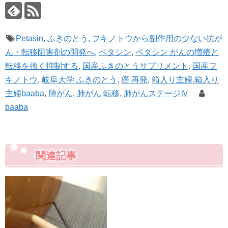
Petasin
,
ふきのとう
,
フキノトウから副作用の少ない抗が
ん・転移阻害剤の開発へ
,
ペタシン
,
ペタシン がんの増殖と
転移を強く抑制する
,
国産ふきのとうサプリメント
,
国産フ
キノトウ
,
岐阜大学 ふきのとう
,
癌 再発
,
箱入り主婦.箱入り
主婦baaba
,
肺がん
,
肺がん 転移
,
肺がんステージⅣ
baaba
関連記事