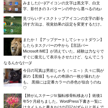
みました(~~)/アイコンの文字は黒文字、白文
字、影付きの３パターンの中から選べるのね♪
見づらいディスクトップアイコンの文字の影を
消す方法は、視覚効果の設定を変更するだけ。
またか！【アップデートしてシャットダウン】
したらタスクバーの中から【言語バー
Microsoft IME】が消えていた。経験は力なりで
すぐに復元して表示をさせたけど、なんでこう
なるんかな(~~;)/
今日の写真は男前じゃろ（～エ～）久々に我が
家の【黒猫】ちゃんの奇跡の一枚が撮れたか
も。 黒猫には定番カラーの赤色が似合うのね
♡
【肺がんステージⅣ脳転移骨転移あり】術後1
年5ケ月経ちました。WordPress下書き一覧に
はタイトルと書きかけの日記がずらりと並んで