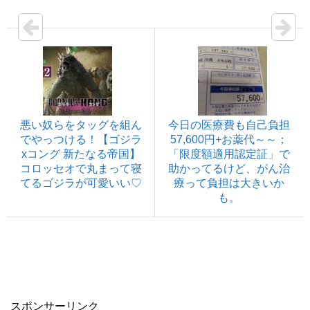
悪い奴らをタッグを組ん
今日の医療費も自己負担
でやっつける！【ゴジラ
57,600円+お薬代～～；
xコング 新たなる帝国】
「限度額適用認定証」で
コロッセオで丸まって寝
助かってるけど、がん治
てるゴジラが可愛いい♡
療って負担は大きいか
も。
スポンサーリンク