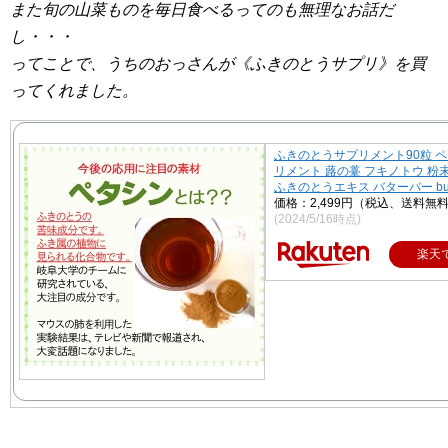
また旬の山菜ものを毎日食べるってのも無理なお話だ
し・・・
ってことで、うちのおっさんが《ふきのとうサプリ》を買
ってくれました。
ふきのとうサプリメント90粒 ペ
リメント 蕗の薹 フキノトウ 粉
ふきのとうエキス バターバー butte
価格：2,499円（税込、送料無料
(2024/5/16時点)
楽天