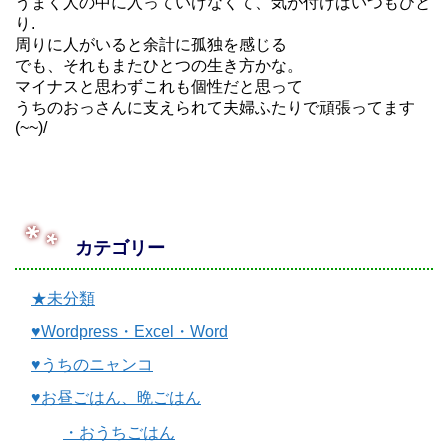
うまく人の中に入っていけなくて、気が付けばいつもひと
り.
周りに人がいると余計に孤独を感じる
でも、それもまたひとつの生き方かな。
マイナスと思わずこれも個性だと思って
うちのおっさんに支えられて夫婦ふたりで頑張ってます
(~~)/
カテゴリー
★未分類
♥Wordpress・Excel・Word
♥うちのニャンコ
♥お昼ごはん、晩ごはん
・おうちごはん