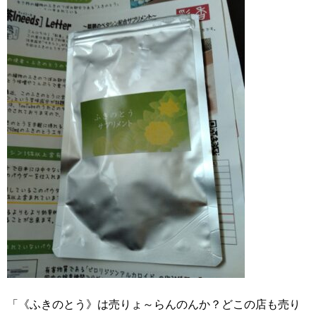
「《ふきのとう》は売りょ～らんのんか？どこの店も売り