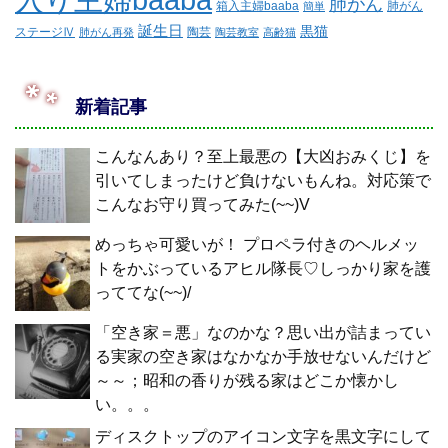
肺がん
箱入主婦baaba
肺がん
簡単
誕生日
黒猫
ステージⅣ
陶芸
肺がん再発
陶芸教室
高齢猫
新着記事
こんなんあり？至上最悪の【大凶おみくじ】を
引いてしまったけど負けないもんね。対応策で
こんなお守り買ってみた(~~)V
めっちゃ可愛いが！ プロペラ付きのヘルメッ
トをかぶっているアヒル隊長♡しっかり家を護
っててな(~~)/
「空き家＝悪」なのかな？思い出が詰まってい
る実家の空き家はなかなか手放せないんだけど
～～；昭和の香りが残る家はどこか懐かし
い。。。
ディスクトップのアイコン文字を黒文字にして