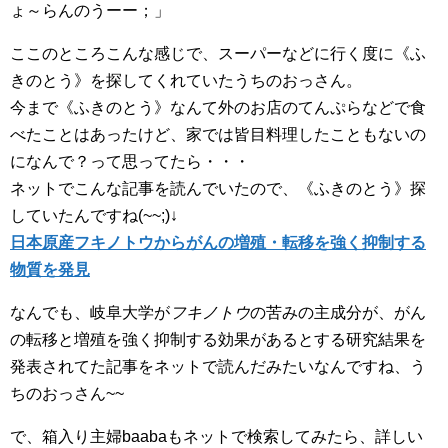
ょ～らんのうーー；」
ここのところこんな感じで、スーパーなどに行く度に《ふ
きのとう》を探してくれていたうちのおっさん。
今まで《ふきのとう》なんて外のお店のてんぷらなどで食
べたことはあったけど、家では皆目料理したこともないの
になんで？って思ってたら・・・
ネットでこんな記事を読んでいたので、《ふきのとう》探
していたんですね(~~;)↓
日本原産フキノトウからがんの増殖・転移を強く抑制する
物質を発見
なんでも、岐阜大学が
フキノトウ
の苦みの主成分が、がん
の転移と増殖を強く抑制する効果があるとする研究結果を
発表されてた記事をネットで読んだみたいなんですね、う
ちのおっさん~~
で、箱入り主婦baabaもネットで検索してみたら、詳しい