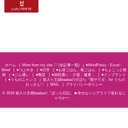
ホーム
More from my site ♡ (全記事一覧)
♥WordPress・Excel・
Word
♥つぶやき
♥日常
♥お昼ごはん、晩ごはん
♥ちょこっと映
画
♥ジム通い
♥陶芸
♥病院通い：介護：健康：
♥インプラント
♥うちのニャンコ
箱入り主婦baabaのずぼら「朝サラダ」for うちの
おっさん♡
MAIL
プライバシーポリシー
© 2018
箱入り主婦baabaの「ぼっち日記」★幸せなシニアライフ送れるじ
ゃろかー。
.