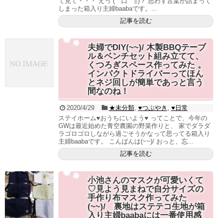
て見て・・・ えっ (￣口￣∥)？ 思わず言葉が詰まって
しまった箱入り主婦baabaです。...
記事を読む
夫婦でDIY(~~)/ 木製BBQテーブ
ル＆ベンチセット組み立てて、
くつろぎスペース作ってみた 。
インパクトドライバーってほん
とネジ回しが簡単であっと言う
間なのね！
2020/4/29
★未分類
,
♥つぶやき
,
♥日常
ステイホーム♥おうちにいよう♥ ってことで、今年の
GWは最近始めた青空農園の野菜作りと、 家でダラダ
ラゴロゴロしながら過ごそうかなって思ってる箱入り
主婦baabaです。 こんばんは(~~)/ おっと、忘...
記事を読む
小池さんのマスクが可愛いくて
♡見よう見まねで自分サイズの
手作り布マスク作ってみた
(~~)/ 裏地はステテコ生地が箱
入り主婦baabaには一番使用感