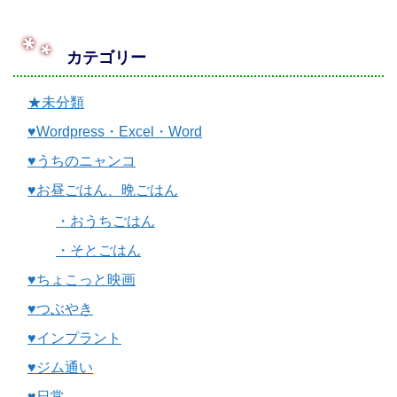
カテゴリー
★未分類
♥Wordpress・Excel・Word
♥うちのニャンコ
♥お昼ごはん、晩ごはん
・おうちごはん
・そとごはん
♥ちょこっと映画
♥つぶやき
♥インプラント
♥ジム通い
♥日常