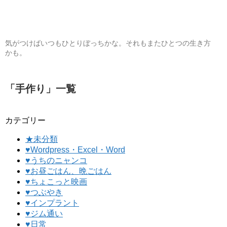
気がつけばいつもひとりぼっちかな。それもまたひとつの生き方
かも。
「
手作り
」
一覧
カテゴリー
★未分類
♥Wordpress・Excel・Word
♥うちのニャンコ
♥お昼ごはん、晩ごはん
♥ちょこっと映画
♥つぶやき
♥インプラント
♥ジム通い
♥日常