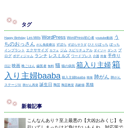
タグ
WordPress
う
Les Mills
WordPress初心者
Happy Birthday
youtube動画
ちのおっさん
ずぼら
ひとりぼっち
ぼっち
がん免疫療法
ずぼらサラダ
エクササイズ
ジム
ブ
インプラント
スピリチュアル
カフェ
ダイソー
ダンス
ランチ
レスミルズ
手作り
ログ
ボディジャム
ワードプレス
介護
外食
箱
箱入り主婦
猫
映画
晩ごはん
歯医者
猫の病気
日記
無料
入り主婦baaba
肺がん
箱入主婦baaba
肺がん
簡単
誕生日
黒猫
ステージⅣ
陶芸
肺がん再発
陶芸教室
高齢猫
新着記事
こんなんあり？至上最悪の【大凶おみくじ】を
引いてしまったけど負けないもんね。対応策で