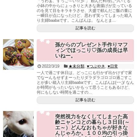
「うわぁ、すっご～い☆彡 」 頼んだ料理についてる
小鉢の中からにょっきりと大きな唐揚げが立っている
のを見て目をキラキラさせ、大盛で頼んだご飯の量に
一瞬目が点になったけど、思わず笑ってしまった箱入
り主婦baabaです。こんばんは。 なんとま...
記事を読む
孫からのプレゼント手作りマフ
ィンでほっこり♡孫の成長は早
いねー。
2022/3/19
★未分類
,
♥つぶやき
,
♥日常
一人で過ごす休日は、どっこにも行かず出かけずで家
でなーんもせずまーったりダラダラゴロゴロ過ごすこ
とが多い箱入り主婦baabaです。こんばんは(~~;)/ なん
か時間がもったいないかもって思うこともあるけど、
何にもしない時間を過ごすの...
記事を読む
突然視力をなくしてしまった高
齢ニャンコとの暮らし３日目(～
エ～）どんなおもちゃが好きな
んじゃろか。１００均の引っ掛