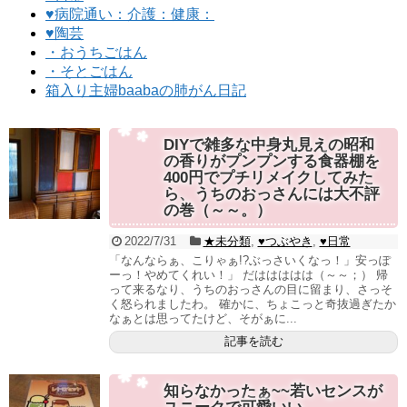
♥病院通い：介護：健康：
♥陶芸
・おうちごはん
・そとごはん
箱入り主婦baabaの肺がん日記
DIYで雑多な中身丸見えの昭和
の香りがプンプンする食器棚を
400円でプチリメイクしてみた
ら、うちのおっさんには大不評
の巻（～～。）
2022/7/31
★未分類
,
♥つぶやき
,
♥日常
「なんならぁ、こりゃぁ!?ぶっさいくなっ！」安っぽ
ーっ！やめてくれい！」 だははははは（～～；） 帰
って来るなり、うちのおっさんの目に留まり、さっそ
く怒られましたわ。 確かに、ちょこっと奇抜過ぎたか
なぁとは思ってたけど、そがぁに...
記事を読む
知らなかったぁ~~若いセンスが