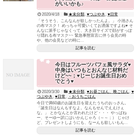
がいいかも♪
2020/4/18
★未分類
,
♥つぶやき
,
♥日常
「そうそう、こんなんが欲しかったんよ。」 小池さん
の布マスク！ めっちゃ可愛いくてお洒落ですよね♥ そ
んなに派手じゃなくって、大き目サイズで顔がすっぽ
り隠れる布マスク~~ 緊急事態宣言に伴う会見の時
や、他の会見などの時に...
記事を読む
今日はフルーツパフェ風サラダ♥
中身はいつもとおんなじ材料だ
けど~~；♥じーじお誕生日おめ
でとう♥
2020/3/30
★未分類
,
♥お昼ごはん、晩ごはん
,
♥
つぶやき
,
♥日常
,
・おうちごはん
今日で満60歳のお誕生日を迎えたうちのおっさん。
「誕生日はなんもすなよ。なんもせんでええけぇ
な。」 とかなんとか言われたけど・・・ やっぱね
ー、そーゆー訳にはいかんじゃろ（～～；） じゃけ
ど、プレゼントしようにも、なーんも欲しいもん...
記事を読む