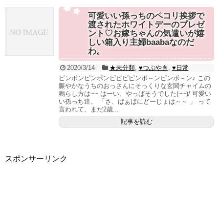
可愛いい孫っちのペコリ挨拶で
渡されたホワイトデーのプレゼ
ント♡お嫁ちゃんの気遣いが嬉
しい箱入り主婦baabaなのだ
わ。
2020/3/14
★未分類
,
♥つぶやき
,
♥日常
ピンポンピンポンピピピピンポ～ンピンポ～ン♪ この
賑やかなうちのおっさんにそっくりな玄関チャイムの
鳴らし方は~~ はーい、やっぱそうでした(~~)/ 可愛い
い孫っち達。 「さ、ばぁばにどーじょは～～ 」 って
言われて、まだ2歳...
記事を読む
スポンサーリンク