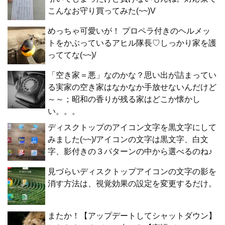
こんなお守り買ってみた(~~)V
めっちゃ可愛いが！ プロペラ付きのヘルメッ
トをかぶっているアヒル隊長♡しっかり家を護
っててな(~~)/
「空き家＝悪」なのかな？思い出が詰まってい
る実家の空き家はなかなか手放せないんだけど
～～；昭和の香りが残る家はどこか懐かし
い。。。
ディスクトップのアイコン文字を黒文字にして
みました(~~)/アイコンの文字は黒文字、白文
字、影付きの３パターンの中から選べるのね♪
見づらいディスクトップアイコンの文字の影を
消す方法は、視覚効果の設定を変更するだけ。
またか！【アップデートしてシャットダウン】