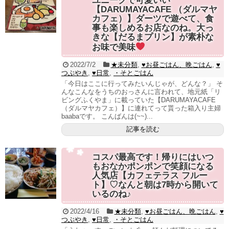
ユニークで可愛いい
【DARUMAYACAFE （ダルマヤ
カフェ）】ダーツで遊べて、食
事も楽しめるお店なのね。大っ
きな【だるまプリン】が素朴な
お味で美味
2022/7/2
★未分類
,
♥お昼ごはん、晩ごはん
,
♥
つぶやき
,
♥日常
,
・そとごはん
「今日はここに行ってみたいんじゃが、どんな？」 そ
んなこんなをうちのおっさんに言われて、地元紙「リ
ビングふくやま」に載っていた【DARUMAYACAFE
（ダルマヤカフェ）】に連れてって貰った箱入り主婦
baabaです。 こんばんは(~~)...
記事を読む
コスパ最高です！帰りにはいつ
もおなかポンポンで笑顔になる
人気店【カフェテラス フルー
ト】♡なんと朝は7時から開いて
いるのね♪
2022/4/16
★未分類
,
♥お昼ごはん、晩ごはん
,
♥
つぶやき
,
♥日常
,
・そとごはん