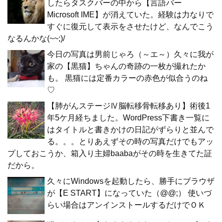
したらタスクバーの中から【言語バー
Microsoft IME】が消えていた。経験は力なりで
すぐに復元して表示をさせたけど、なんでこう
なるんかな(~~;)/
今日の写真は男前じゃろ（～エ～）久々に我が
家の【黒猫】ちゃんの奇跡の一枚が撮れたか
も。 黒猫には定番カラーの赤色が似合うのね
♡
【肺がんステージⅣ脳転移骨転移あり】術後1
年5ケ月経ちました。WordPress下書き一覧に
はタイトルと書きかけの日記がずらりと並んで
る。。。とりあえずその時の写真だけでもアッ
プしておこうか、箱入り主婦baabaがその時を生きてた証
だから。
久々にWindowsを起動したら、勝手にブラウザ
が【E START】になっていた（@@;） 使いづ
らい場合はアンインストールするだけでＯＫ