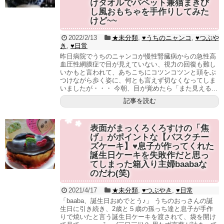
けタオルでパペット兼猫まきび
し風おもちゃを手作りしてみた
けど~~
2022/2/13
★未分類
,
♥うちのニャンコ
,
♥つぶや
き
,
♥日常
昨日病院でうちのニャンコが慢性腎臓病からの急性高
血圧性網膜症で目が見えていない、視力の回復も難し
いかもと言われて、あちこちにコツンコツンと頭をぶ
つけながら歩く姿に、何とも言えず切なくなってしま
いましたが・・・ 今朝、目が覚めたら「また見える...
記事を読む
表面がまっくろくろすけの「焦
げ」がポイントな【バスクチー
ズケーキ】♥息子が作ってくれた
誕生日ケーキを失敗作だと思っ
てしまった箱入り主婦baabaな
のだわ(笑)
2021/4/17
★未分類
,
♥つぶやき
,
♥日常
「baaba、誕生日おめでとう♪」 うちのおっさんの誕
生日に引き続き、2歳と５歳の孫っち達と息子が手作
りで焼いたと言う誕生日ケーキを渡されて、袋を開け