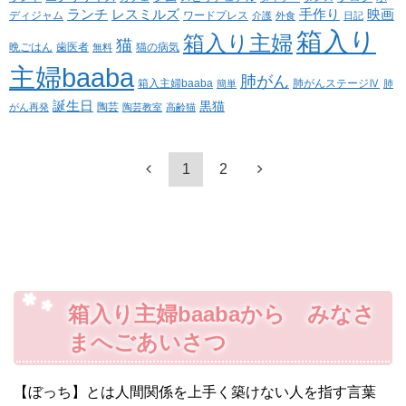
ランチ
レスミルズ
手作り
映画
ディジャム
ワードプレス
介護
外食
日記
箱入り
箱入り主婦
猫
晩ごはん
歯医者
猫の病気
無料
主婦baaba
肺がん
箱入主婦baaba
肺がんステージⅣ
簡単
肺
誕生日
黒猫
陶芸
がん再発
陶芸教室
高齢猫
1
2
箱入り主婦baabaから みなさ
まへごあいさつ
【ぼっち】とは人間関係を上手く築けない人を指す言葉