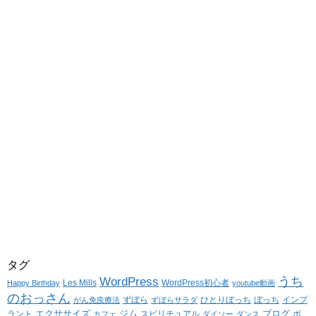
タグ
WordPress
うち
Les Mills
WordPress初心者
Happy Birthday
youtube動画
のおっさん
ずぼら
ひとりぼっち
ぼっち
インプ
がん免疫療法
ずぼらサラダ
エクササイズ
ジム
ブログ
ラント
スピリチュアル
ボ
カフェ
ダイソー
ダンス