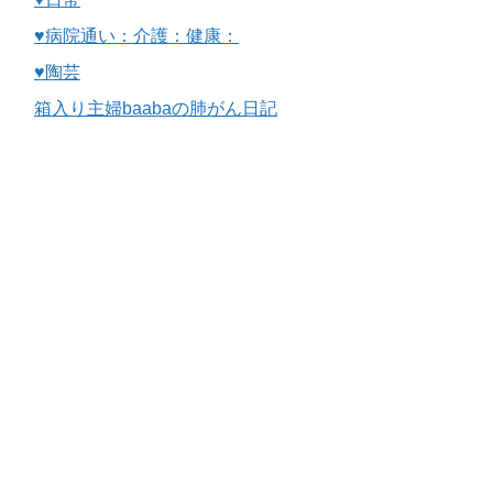
♥病院通い：介護：健康：
♥陶芸
箱入り主婦baabaの肺がん日記