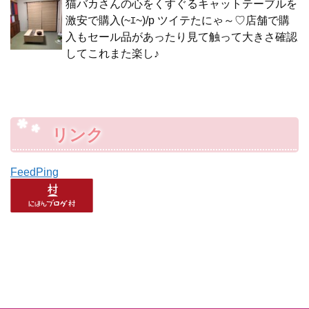
猫バカさんの心をくすぐるキャットテーブルを
激安で購入(~ｴ~)/p ツイテたにゃ～♡店舗で購
入もセール品があったり見て触って大きさ確認
してこれまた楽し♪
リンク
FeedPing