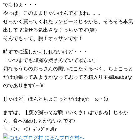
でもねぇ・・・
やっぱ、このままじゃいけんですよね。。。
せっかく買ってくれたワンピースじゃから、そろそろ本気
出して？痩せる気出さなくっちゃです(笑）
そんでもって、脱！オッサンです！
時すでに遅しかもしれないけど・・・
「いつまでも
綺麗な奥さんでいて欲しい
」
切なるうちのおっさんの願いにこたえるべく、ちょこっと
だけ頑張ってみようかなって思ってる箱入り主婦baabaな
のであります(~~)/
じゃけど、ほんとちょこっとだけね(☆ゝω・)b
まずは、【
腹が減っては
戦（いくさ）はできぬ】じゃか
ら、食べ溜めしとかないとです♪
＼（＞、＜）ﾀﾞﾒｼﾞｬ ｺﾘｬ