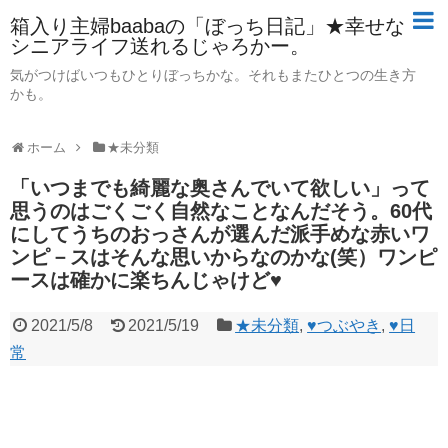
箱入り主婦baabaの「ぼっち日記」★幸せな
シニアライフ送れるじゃろかー。
気がつけばいつもひとりぼっちかな。それもまたひとつの生き方
かも。
ホーム
★未分類
「いつまでも綺麗な奥さんでいて欲しい」って
思うのはごくごく自然なことなんだそう。60代
にしてうちのおっさんが選んだ派手めな赤いワ
ンピ－スはそんな思いからなのかな(笑）ワンピ
ースは確かに楽ちんじゃけど♥
2021/5/8
2021/5/19
★未分類
,
♥つぶやき
,
♥日
常