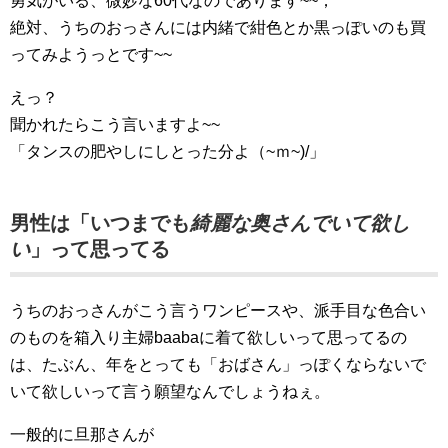
勇気がいる、微妙な60代なのであります~~；
絶対、うちのおっさんには内緒で紺色とか黒っぽいのも買
ってみようっとです~~
えっ？
聞かれたらこう言いますよ~~
「タンスの肥やしにしとった分よ（~ｍ~)/」
男性は「いつまでも
綺麗な奥さんでいて欲し
い
」って思ってる
うちのおっさんがこう言うワンピースや、派手目な色合い
のものを箱入り主婦baabaに着て欲しいって思ってるの
は、たぶん、年をとっても「おばさん」っぽくならないで
いて欲しいって言う願望なんでしょうねぇ。
一般的に旦那さんが