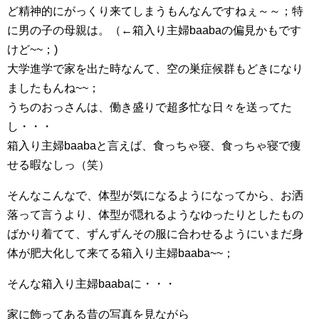
ど精神的にがっくり来てしまうもんなんですねぇ～～；特
に男の子の母親は。（←箱入り主婦baabaの偏見かもです
けど~~；)
大学進学で家を出た時なんて、空の巣症候群もどきになり
ましたもんね~~；
うちのおっさんは、働き盛りで超多忙な日々を送ってた
し・・・
箱入り主婦baabaと言えば、食っちゃ寝、食っちゃ寝で痩
せる暇なしっ（笑）
そんなこんなで、体型が気になるようになってから、お洒
落って言うより、体型が隠れるようなゆったりとしたもの
ばかり着てて、ずんずんその服に合わせるようにいまだ身
体が肥大化して来てる箱入り主婦baaba~~；
そんな箱入り主婦baabaに・・・
家に飾ってある昔の写真を見ながら