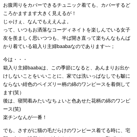
お腹周りをカバーできるチュニック着ても、カバーするど
ころかますます大きく見えるが！
じゃけぇ、なんでもええんよ。
って、いつもお洒落なコーディネイトを楽しんでいる女子
友を羨ましく思いつつも、半ば開き直って楽ちんなもんば
かり着ている箱入り主婦baabaなのであります~~；
今は・・・
箱入り主婦baabaは、この季節になると、あんまりお出か
けしないことをいいことに、家では洗いっぱなしでも皺に
ならない紺色のペイズリー柄の綿のワンピースを着倒して
ます(笑）
後は、寝間着みたいなちょいと色あせた花柄の綿のワンピ
ース(笑)
楽チンなんが一番！
でも、さすがに猫の毛だらけのワンピース着てる時に、宅