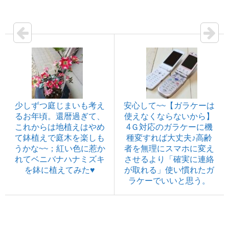
少しずつ庭じまいも考え
安心して~~【ガラケーは
るお年頃。還暦過ぎて、
使えなくならないから】
これからは地植えはやめ
4Ｇ対応のガラケーに機
て鉢植えで庭木を楽しも
種変すれば大丈夫♪高齢
うかな~~；紅い色に惹か
者を無理にスマホに変え
れてベニバナハナミズキ
させるより「確実に連絡
を鉢に植えてみた♥
が取れる」使い慣れたガ
ラケーでいいと思う。