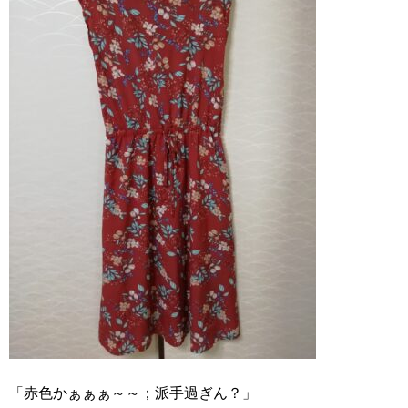
「赤色かぁぁぁ～～；派手過ぎん？」