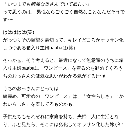
「いつまでも
綺麗な奥さんでいて欲しい
」
って思うのは、 男性ならごくごく自然なことなんだそうで
す~~
ははははは(笑）
がっつりその願望を裏切って、キレイどころかオッサン化
しつつある箱入り主婦baabaは(笑）
そっかぁ、そう考えると、最近になって無意識のうちに箱
入り主婦baabaに「ワンピース」を着るのを勧めてくるう
ちのおっさんの健気な思いがわかる気がする(~~)/
うちのおっさんにとっては
綺麗め、可愛めの「ワンピース」は、「女性らしさ」「か
わいらしさ」を表してるものかも。
子供たちもそれぞれに家庭を持ち、夫婦二人に生活とな
り、ふと見たら、そこには劣化してオッサン化した嫁がい