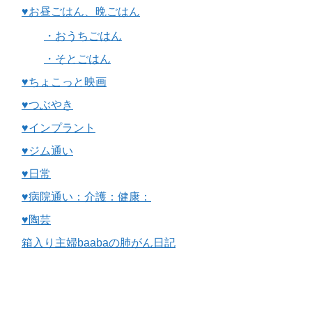
♥お昼ごはん、晩ごはん
・おうちごはん
・そとごはん
♥ちょこっと映画
♥つぶやき
♥インプラント
♥ジム通い
♥日常
♥病院通い：介護：健康：
♥陶芸
箱入り主婦baabaの肺がん日記