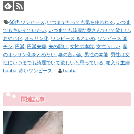
60代 ワンピース
,
いつまでたっても気を使われる
,
いつま
でもキレイでいたい
,
いつまでも綺麗な奥さんでいて欲しい
,
おやじ化
,
オッサン化
,
ワンピース きれいめ
,
ワンピース 楽
チン
,
円満
,
円満夫婦
,
夫の願い
,
女性の本能
,
女性らしい
,
妻
のオッサン化をとめたい
,
妻の言い訳
,
男性の本能
,
男性は女
性にいつまでも綺麗でいて欲しいと思っている
,
箱入り主婦
baaba
,
赤いワンピース
baaba
関連記事