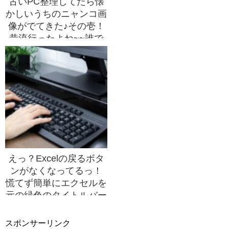
古いPC整理してたら懐
かしいうちのニャンコ画
像がでてきた♪その壱！
昔流行ったよね~~誰で
も《りゅうちぇる》にな
れる写真加工アプリ
えっ？Excelの戻るボタ
ンがなくなってるっ！
慌てず簡単にエクセルを
元の緑色のタイトルバー
に戻して、戻るボタンも
表示する♪
スポンサーリンク