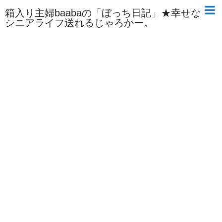
箱入り主婦baabaの「ぼっち日記」★幸せな
シニアライフ送れるじゃろかー。