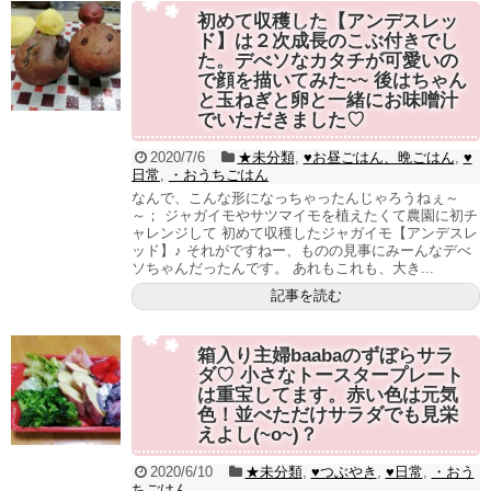
初めて収穫した【アンデスレッ
ド】は２次成長のこぶ付きでし
た。デべソなカタチが可愛いの
で顔を描いてみた~~ 後はちゃん
と玉ねぎと卵と一緒にお味噌汁
でいただきました♡
2020/7/6
★未分類
,
♥お昼ごはん、晩ごはん
,
♥
日常
,
・おうちごはん
なんで、こんな形になっちゃったんじゃろうねぇ～
～； ジャガイモやサツマイモを植えたくて農園に初チ
ャレンジして 初めて収穫したジャガイモ【アンデスレ
ッド】♪ それがですねー、ものの見事にみーんなデべ
ソちゃんだったんです。 あれもこれも、大き...
記事を読む
箱入り主婦baabaのずぼらサラ
ダ♡ 小さなトースタープレート
は重宝してます。赤い色は元気
色！並べただけサラダでも見栄
えよし(~o~)？
2020/6/10
★未分類
,
♥つぶやき
,
♥日常
,
・おう
ちごはん