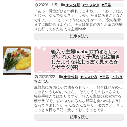
2020/11/15
★未分類
,
♥つぶやき
,
♥日常
「あっ、骨壺がひとつ倒れてますね。」 「あっ、ほん
とじゃ。なんでなん？」 「いや、たまにあることなん
ですよ。」 「えっ？そうなんですかー？」 父の納骨
までに間に合うように、今日は業者の方とお墓の拓刷
りに行ってきた箱入り主婦baab...
記事を読む
箱入り主婦baabaのずぼらサラ
ダ♡ なんとなく子供がお絵描き
したような花束っぽく見えるか
なサラダ(笑)
2020/7/22
★未分類
,
♥つぶやき
,
♥日常
,
・おう
ちごはん
生野菜にお肉にその他もろもろ・・・好き嫌いがめっ
ちゃ多いうちのおっさん。 そんなうちのおっさんも、
毎朝手抜きではありますが、箱入り主婦baabaの作る
朝サラダで、ずいぶんいろんな野菜を食べれるように
なってきました♡ そんなこんな朝サラダのこと、ちょ
こっと今日も日記に残しておこうっとです♪
記事を読む