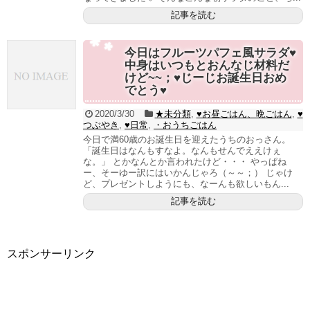
記事を読む
今日はフルーツパフェ風サラダ♥
中身はいつもとおんなじ材料だ
けど~~；♥じーじお誕生日おめ
でとう♥
2020/3/30
★未分類
,
♥お昼ごはん、晩ごはん
,
♥
つぶやき
,
♥日常
,
・おうちごはん
今日で満60歳のお誕生日を迎えたうちのおっさん。
「誕生日はなんもすなよ。なんもせんでええけぇ
な。」 とかなんとか言われたけど・・・ やっぱね
ー、そーゆー訳にはいかんじゃろ（～～；） じゃけ
ど、プレゼントしようにも、なーんも欲しいもん...
記事を読む
スポンサーリンク