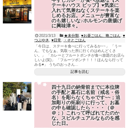
牛すじカレーが食べ放題な【ス
テーキハウス ビップ】♥気楽に
入れて気兼ねなくステーキを楽
しめるお店。メニューが豊富な
のも嬉しいな♪ホルモンの唐揚げ
に興味津々。
2021/3/13
★未分類
,
♥お昼ごはん、晩ごはん
,
♥
つぶやき
,
♥日常
,
・そとごはん
「今日は、ステーキ食べに行ってみるか~~」 「うー
ん、でもなぁ、気取った所に行くのはめんどくさ
い。」 「カレーとフルートポンチが食べ放題のお店ら
しいよ(笑)」 「フルーツポンチ！！！ほんなら行って
みる♥」 うちのおっさん...
記事を読む
四十九日の納骨前までに本位牌
の手配と墓石に名前（戒名・俗
名）を彫らなくちゃです~~；追
加彫りの拓刷りに行って、お墓
の中も確認したら・・・（＠
＠；）これって呼ばれてたのか
な。スピルチュアルなものを感
じた日。