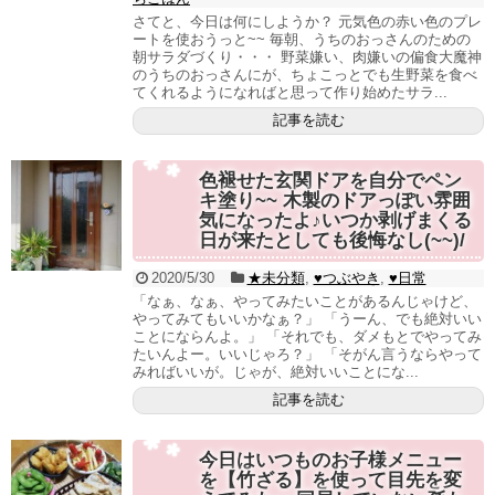
さてと、今日は何にしようか？ 元気色の赤い色のプレ
ートを使おうっと~~ 毎朝、うちのおっさんのための
朝サラダづくり・・・ 野菜嫌い、肉嫌いの偏食大魔神
のうちのおっさんにが、ちょこっとでも生野菜を食べ
てくれるようになればと思って作り始めたサラ...
記事を読む
色褪せた玄関ドアを自分でペン
キ塗り~~ 木製のドアっぽい雰囲
気になったよ♪いつか剥げまくる
日が来たとしても後悔なし(~~)/
2020/5/30
★未分類
,
♥つぶやき
,
♥日常
「なぁ、なぁ、やってみたいことがあるんじゃけど、
やってみてもいいかなぁ？」 「うーん、でも絶対いい
ことにならんよ。」 「それでも、ダメもとでやってみ
たいんよー。いいじゃろ？」 「そがん言うならやって
みればいいが。じゃが、絶対いいことにな...
記事を読む
今日はいつものお子様メニュー
を【竹ざる】を使って目先を変