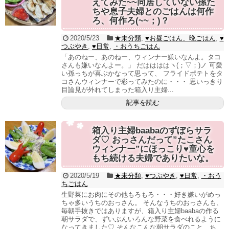
えてみた~~同居していない孫た
ちや息子夫婦とのごはんは何作
ろ、何作ろ(~~；)？
2020/5/23
★未分類
,
♥お昼ごはん、晩ごはん
,
♥
つぶやき
,
♥日常
,
・おうちごはん
「あのねー、あのねー、ウィンナー嫌いなんよ。タコ
さんも嫌いなんよー。」 だははははヽ(；▽；)ノ 可愛
い孫っちが喜ぶかなって思って、 フライドポテトをタ
コさんウィンナーで彩ってみたのに・・・ 思いっきり
目論見が外れてしまった箱入り主婦...
記事を読む
箱入り主婦baabaのずぼらサラ
ダ♡ おっさんだって”たこさん
ウィンナー”にほっこり♥童心を
もち続ける夫婦でありたいな。
2020/5/19
★未分類
,
♥つぶやき
,
♥日常
,
・おう
ちごはん
生野菜にお肉にその他もろもろ・・・好き嫌いがめっ
ちゃ多いうちのおっさん。 そんなうちのおっさんも、
毎朝手抜きではありますが、箱入り主婦baabaの作る
朝サラダで、ずいぶんいろんな野菜を食べれるように
なってきました♡ そんなこんな朝サラダのこと、ち...