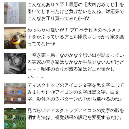
こんなんあり？至上最悪の【大凶おみくじ】を
引いてしまったけど負けないもんね。対応策で
こんなお守り買ってみた(~~)V
めっちゃ可愛いが！ プロペラ付きのヘルメッ
トをかぶっているアヒル隊長♡しっかり家を護
っててな(~~)/
「空き家＝悪」なのかな？思い出が詰まってい
る実家の空き家はなかなか手放せないんだけど
～～；昭和の香りが残る家はどこか懐かし
い。。。
ディスクトップのアイコン文字を黒文字にして
みました(~~)/アイコンの文字は黒文字、白文
字、影付きの３パターンの中から選べるのね♪
見づらいディスクトップアイコンの文字の影を
消す方法は、視覚効果の設定を変更するだけ。