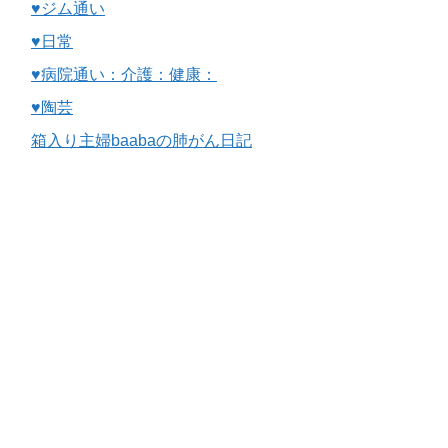
♥ジム通い
♥日常
♥病院通い：介護：健康：
♥陶芸
箱入り主婦baabaの肺がん日記