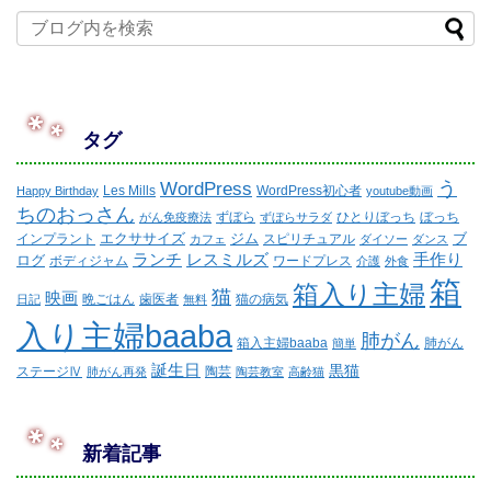
タグ
WordPress
う
Les Mills
WordPress初心者
Happy Birthday
youtube動画
ちのおっさん
ずぼら
ひとりぼっち
ぼっち
がん免疫療法
ずぼらサラダ
エクササイズ
ジム
ブ
インプラント
スピリチュアル
カフェ
ダイソー
ダンス
ランチ
レスミルズ
手作り
ログ
ボディジャム
ワードプレス
介護
外食
箱
箱入り主婦
猫
映画
晩ごはん
歯医者
猫の病気
日記
無料
入り主婦baaba
肺がん
箱入主婦baaba
肺がん
簡単
誕生日
黒猫
ステージⅣ
陶芸
肺がん再発
陶芸教室
高齢猫
新着記事