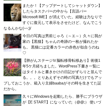
またか！【アップデートしてシャットダウン】
したらタスクバーの中から【言語バー
Microsoft IME】が消えていた。経験は力なりで
すぐに復元して表示をさせたけど、なんでこう
なるんかな(~~;)/
今日の写真は男前じゃろ（～エ～）久々に我が
家の【黒猫】ちゃんの奇跡の一枚が撮れたか
も。 黒猫には定番カラーの赤色が似合うのね
♡
【肺がんステージⅣ脳転移骨転移あり】術後1
年5ケ月経ちました。WordPress下書き一覧に
はタイトルと書きかけの日記がずらりと並んで
る。。。とりあえずその時の写真だけでもアッ
プしておこうか、箱入り主婦baabaがその時を生きてた証
だから。
久々にWindowsを起動したら、勝手にブラウザ
が【E START】になっていた（@@;） 使いづ