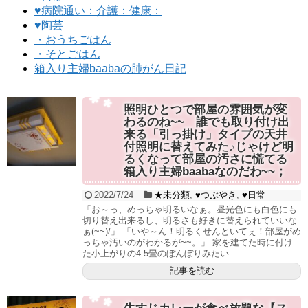
♥病院通い：介護：健康：
♥陶芸
・おうちごはん
・そとごはん
箱入り主婦baabaの肺がん日記
照明ひとつで部屋の雰囲気が変
わるのね~~ 誰でも取り付け出
来る「引っ掛け」タイプの天井
付照明に替えてみた♪じゃけど明
るくなって部屋の汚さに慌てる
箱入り主婦baabaなのだわ~~；
2022/7/24
★未分類
,
♥つぶやき
,
♥日常
「お～っ、めっちゃ明るいなぁ。昼光色にも白色にも
切り替え出来るし、明るさも好きに替えられていいな
ぁ(~~)/」 「いや～ん！明るくせんといてぇ！部屋がめ
っちゃ汚いのがわかるが~~。」 家を建てた時に付け
た小上がりの4.5畳のぼんぼりみたい...
記事を読む