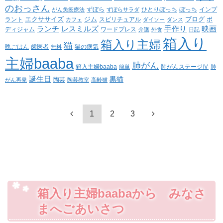
のおっさん
ずぼら
ひとりぼっち
ぼっち
インプ
がん免疫療法
ずぼらサラダ
エクササイズ
ジム
ブログ
ラント
スピリチュアル
ボ
カフェ
ダイソー
ダンス
ランチ
レスミルズ
手作り
映画
ディジャム
ワードプレス
介護
外食
日記
箱入り
箱入り主婦
猫
晩ごはん
歯医者
猫の病気
無料
主婦baaba
肺がん
箱入主婦baaba
肺がんステージⅣ
簡単
肺
誕生日
黒猫
陶芸
がん再発
陶芸教室
高齢猫
1
2
3
箱入り主婦baabaから みなさ
まへごあいさつ