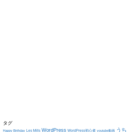
タグ
WordPress
うち
Les Mills
WordPress初心者
Happy Birthday
youtube動画